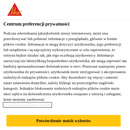
You are accessing "Sika Poland", it seems you are accessing it
from "Stany Zjednoczone". We have a dedicated website for your
country.
Centrum preferencji prywatności
Budownictwo
...
Sikadur-Combiflex® SG System
TO
Podczas odwiedzania jakiejkolwiek strony internetowej, może ona
STAY ON THE SIKA
SELECT A
przechowywać lub pobierać informacje z przeglądarki, głównie w formie
SIKA
POLAND WEBSITE
COUNTRY
plików cookie. Informacje te mogą dotyczyć użytkownika, jego preferencji
USA
lub urządzenia i są najczęściej wykorzystywane w celu zapewnienia, że
witryna będzie działać tak, jak tego oczekują użytkownicy. Informacje
zazwyczaj nie identyfikują bezpośrednio użytkownika, ale mogą zapewnić mu
Sikadur-
Sika Poland
bardziej spersonalizowane doświadczenie w sieci. Ponieważ szanujemy prawo
użytkownika do prywatności, użytkownik może zrezygnować z akceptowania
niektórych rodzajów plików cookie. Aby dowiedzieć się więcej i zmienić
Combiflex® SG
nasze ustawienia domyślne, należy kliknąć na poszczególne nagłówki
kategorii. Jednakże blokowanie niektórych rodzajów plików cookie może
System
mieć wpływ na doświadczenia użytkownika związane z witryną i usługami,
które możemy zaoferować.
POLITYKA PLIKÓW COOKIE
Niezawodny system uszczelniający
Potwierdzenie moich wyborów
Sikadur-Combiflex® SG System jest uniwersalnym,