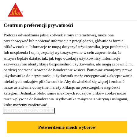
You are accessing "Sika Poland", it seems you are accessing it
from "Stany Zjednoczone". We have a dedicated website for your
country.
Centrum preferencji prywatności
Budownictwo
...
SikaEmaco® T 1200 PG
TO
Podczas odwiedzania jakiejkolwiek strony internetowej, może ona
STAY ON THE SIKA
SELECT A
przechowywać lub pobierać informacje z przeglądarki, głównie w formie
SIKA
POLAND WEBSITE
COUNTRY
plików cookie. Informacje te mogą dotyczyć użytkownika, jego preferencji
USA
lub urządzenia i są najczęściej wykorzystywane w celu zapewnienia, że
witryna będzie działać tak, jak tego oczekują użytkownicy. Informacje
zazwyczaj nie identyfikują bezpośrednio użytkownika, ale mogą zapewnić mu
SikaEmaco® T
Sika Poland
bardziej spersonalizowane doświadczenie w sieci. Ponieważ szanujemy prawo
użytkownika do prywatności, użytkownik może zrezygnować z akceptowania
niektórych rodzajów plików cookie. Aby dowiedzieć się więcej i zmienić
1200 PG
nasze ustawienia domyślne, należy kliknąć na poszczególne nagłówki
kategorii. Jednakże blokowanie niektórych rodzajów plików cookie może
mieć wpływ na doświadczenia użytkownika związane z witryną i usługami,
(dawniej MEmaco T 1200PG)
które możemy zaoferować.
POLITYKA PLIKÓW COOKIE
Szybkowiążąca i szybko utwardzająca się,
kompensująca skurcz, rozlewna zaprawa
Potwierdzenie moich wyborów
naprawcza o wysokiej wytrzymałości