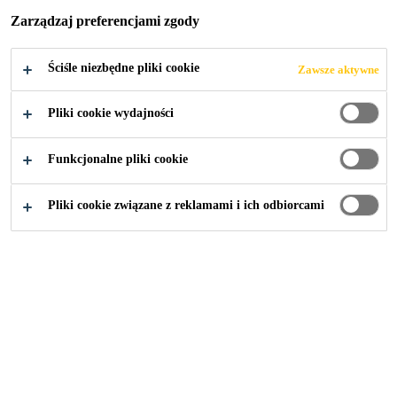
w procesie wyciskania.
Zarządzaj preferencjami zgody
Ściśle niezbędne pliki cookie
Zawsze aktywne
Zgrzewanie gorącym powietrzem
Możliwość recyklingu
Pliki cookie wydajności
Funkcjonalne pliki cookie
Pliki cookie związane z reklamami i ich odbiorcami