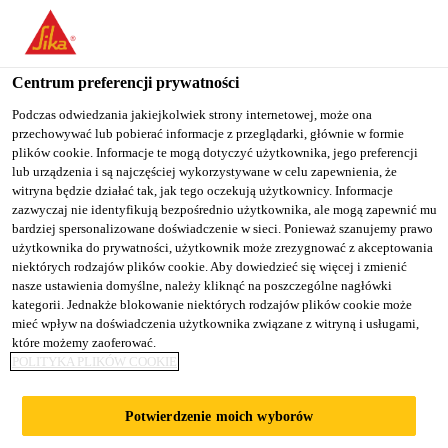
You are accessing "Sika Poland", it seems you are accessing it
from "Stany Zjednoczone". We have a dedicated website for your
country.
Centrum preferencji prywatności
Budownictwo
...
Sarnafil® T Welding Cord
TO
Podczas odwiedzania jakiejkolwiek strony internetowej, może ona
STAY ON THE SIKA
SELECT A
przechowywać lub pobierać informacje z przeglądarki, głównie w formie
SIKA
POLAND WEBSITE
COUNTRY
plików cookie. Informacje te mogą dotyczyć użytkownika, jego preferencji
USA
lub urządzenia i są najczęściej wykorzystywane w celu zapewnienia, że
witryna będzie działać tak, jak tego oczekują użytkownicy. Informacje
zazwyczaj nie identyfikują bezpośrednio użytkownika, ale mogą zapewnić mu
Sarnafil® T
Sika Poland
bardziej spersonalizowane doświadczenie w sieci. Ponieważ szanujemy prawo
użytkownika do prywatności, użytkownik może zrezygnować z akceptowania
niektórych rodzajów plików cookie. Aby dowiedzieć się więcej i zmienić
Welding Cord
nasze ustawienia domyślne, należy kliknąć na poszczególne nagłówki
kategorii. Jednakże blokowanie niektórych rodzajów plików cookie może
mieć wpływ na doświadczenia użytkownika związane z witryną i usługami,
Sznur spawalniczy FPO do profili
które możemy zaoferować.
POLITYKA PLIKÓW COOKIE
Sarnabar przy zamocowaniach
obwodowych
Potwierdzenie moich wyborów
Sarnafil® T Welding Cord jest produkowany z FPO