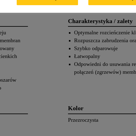
Charakterystyka / zalety
eju
Optymalne rozcieńczenie k
z membran
Rozpuszcza zabrudzenia ora
sowany
Szybko odparowuje
cienkich
Łatwopalny
Odpowiedni do usuwania re
połączeń (zgrzewów) membr
obszarów
o
Kolor
Przezroczysta