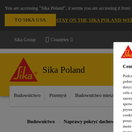
You are accessing "Sika Poland", it seems you are accessing it fro
TO SIKA USA
STAY ON THE SIKA POLAND WE
Sika Group
Countries
Cent
Sika Poland
Podcz
pobie
dotyc
celu 
Budownictwo
Przemysł
Budownictwo mieszkaniowe
zazwy
spers
prywa
cooki
poszc
Budownictwo
Naprawy pokryć dachowych
może 
możem