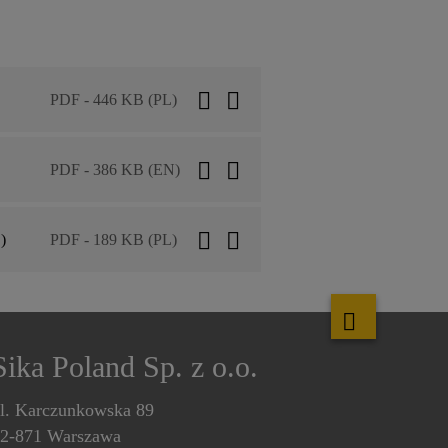
PDF - 446 KB (PL)
PDF - 386 KB (EN)
)
PDF - 189 KB (PL)
Sika Poland Sp. z o.o.
l. Karczunkowska 89
2-871 Warszawa