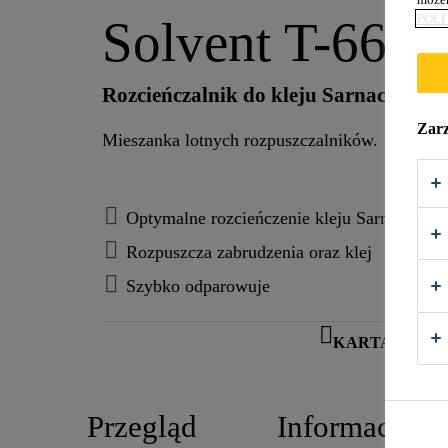
POLI
Solvent T-660
Rozcieńczalnik do kleju Sarnacol® T-
Zarz
Mieszanka lotnych rozpuszczalników.
Optymalne rozcieńczenie kleju Sarnacol® 
Rozpuszcza zabrudzenia oraz klej
Szybko odparowuje
KARTA INFO
Przegląd
Informacje o