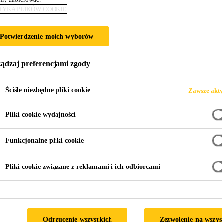
TYKA PLIKÓW COOKIE
Potwierdzenie moich wyborów
660
ądzaj preferencjami zgody
Ściśle niezbędne pliki cookie
Zawsze akt
T-660
Pliki cookie wydajności
Funkcjonalne pliki cookie
Pliki cookie związane z reklamami i ich odbiorcami
RMACYJNA PRODUKTU
KARTA CHARAKTERYST
 produkcie
Zastosowanie
Odrzucenie wszystkich
Zezwolenie na wszys