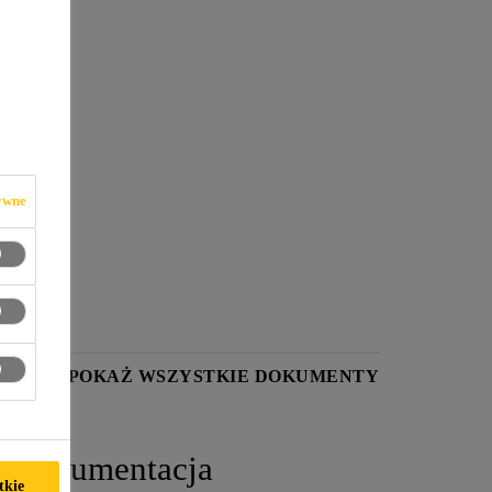
ywne
YKI
POKAŻ WSZYSTKIE DOKUMENTY
Dokumentacja
tkie