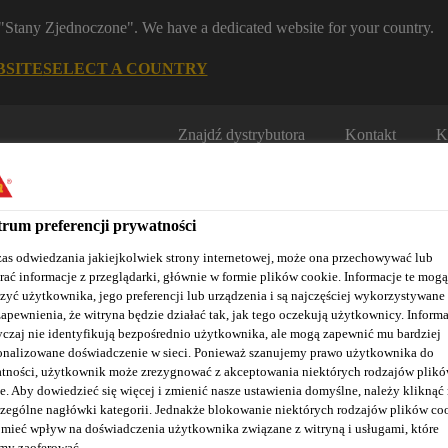
m "Stany Zjednoczone". We have a dedicated website for your country.
BSITE
SELECT A COUNTRY
Znajdź dystrybutora
Kontakt
K
rum preferencji prywatności
as odwiedzania jakiejkolwiek strony internetowej, może ona przechowywać lub
rać informacje z przeglądarki, głównie w formie plików cookie. Informacje te mogą
zyć użytkownika, jego preferencji lub urządzenia i są najczęściej wykorzystywane
zapewnienia, że witryna będzie działać tak, jak tego oczekują użytkownicy. Informa
Nasze realizacje
Baza wiedzy / Dokumentacja
Szkolenia S
czaj nie identyfikują bezpośrednio użytkownika, ale mogą zapewnić mu bardziej
onalizowane doświadczenie w sieci. Ponieważ szanujemy prawo użytkownika do
tności, użytkownik może zrezygnować z akceptowania niektórych rodzajów plik
e. Aby dowiedzieć się więcej i zmienić nasze ustawienia domyślne, należy kliknąć
zególne nagłówki kategorii. Jednakże blokowanie niektórych rodzajów plików co
Akcesoria
Akcesoria dla membran FPO
Solvent T-660
mieć wpływ na doświadczenia użytkownika związane z witryną i usługami, które
y zaoferować.