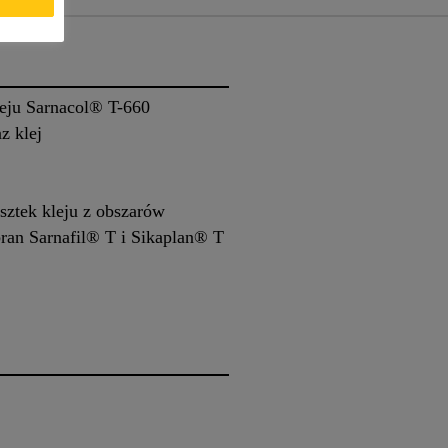
leju Sarnacol® T-660
z klej
sztek kleju z obszarów
an Sarnafil® T i Sikaplan® T