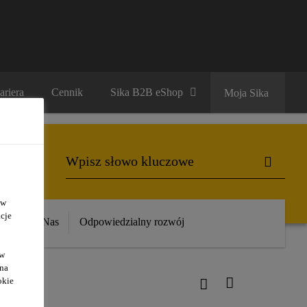
ariera
Cennik
Sika B2B eShop
Moja Sika
 w
cje
ika
O Nas
Odpowiedzialny rozwój
ów
 na
okie