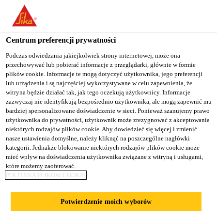
You are accessing "Sika Poland", it seems you are accessing it
from "Stany Zjednoczone". We have a dedicated website for your
country.
Centrum preferencji prywatności
Budownictwo
...
Sikaplan® Metal PVC
TO
Podczas odwiedzania jakiejkolwiek strony internetowej, może ona
STAY ON THE SIKA
SELECT A
przechowywać lub pobierać informacje z przeglądarki, głównie w formie
SIKA
POLAND WEBSITE
COUNTRY
plików cookie. Informacje te mogą dotyczyć użytkownika, jego preferencji
USA
lub urządzenia i są najczęściej wykorzystywane w celu zapewnienia, że
witryna będzie działać tak, jak tego oczekują użytkownicy. Informacje
zazwyczaj nie identyfikują bezpośrednio użytkownika, ale mogą zapewnić mu
Sikaplan® Metal
Sika Poland
bardziej spersonalizowane doświadczenie w sieci. Ponieważ szanujemy prawo
użytkownika do prywatności, użytkownik może zrezygnować z akceptowania
niektórych rodzajów plików cookie. Aby dowiedzieć się więcej i zmienić
PVC
nasze ustawienia domyślne, należy kliknąć na poszczególne nagłówki
kategorii. Jednakże blokowanie niektórych rodzajów plików cookie może
mieć wpływ na doświadczenia użytkownika związane z witryną i usługami,
Blacha w arkuszach i kręgach powlekana
które możemy zaoferować.
POLITYKA PLIKÓW COOKIE
membraną dachową Sikaplan® PVC
Sikaplan® Metal PVC jest galwanizowaną blachą
Potwierdzenie moich wyborów
powlekaną membraną dachową Sikaplan® S PVC o