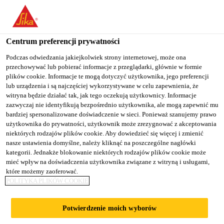
You are accessing "Sika Poland", it seems you are accessing it
from "Stany Zjednoczone". We have a dedicated website for your
country.
Centrum preferencji prywatności
Budownictwo
...
Sikaplan® Walkway-20
TO
Podczas odwiedzania jakiejkolwiek strony internetowej, może ona
STAY ON THE SIKA
SELECT A
przechowywać lub pobierać informacje z przeglądarki, głównie w formie
SIKA
POLAND WEBSITE
COUNTRY
plików cookie. Informacje te mogą dotyczyć użytkownika, jego preferencji
USA
lub urządzenia i są najczęściej wykorzystywane w celu zapewnienia, że
witryna będzie działać tak, jak tego oczekują użytkownicy. Informacje
zazwyczaj nie identyfikują bezpośrednio użytkownika, ale mogą zapewnić mu
Sikaplan®
Sika Poland
bardziej spersonalizowane doświadczenie w sieci. Ponieważ szanujemy prawo
użytkownika do prywatności, użytkownik może zrezygnować z akceptowania
niektórych rodzajów plików cookie. Aby dowiedzieć się więcej i zmienić
Walkway-20
nasze ustawienia domyślne, należy kliknąć na poszczególne nagłówki
kategorii. Jednakże blokowanie niektórych rodzajów plików cookie może
mieć wpływ na doświadczenia użytkownika związane z witryną i usługami,
Materiał ochronny do pokryć dachowych
które możemy zaoferować.
POLITYKA PLIKÓW COOKIE
z PVC przeznaczony do wykonywania
chodników
Potwierdzenie moich wyborów
Sikaplan® Walkway-20 jest specjalnym materiałem