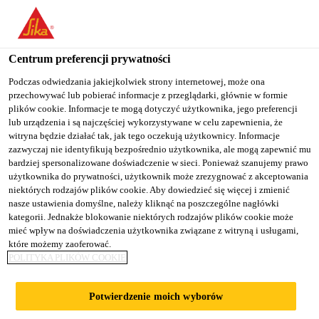
You are accessing "Sika Poland", it seems you are accessing it
from "Stany Zjednoczone". We have a dedicated website for your
country.
Centrum preferencji prywatności
Budownictwo
...
Sikaplan® SGmA-15
TO
Podczas odwiedzania jakiejkolwiek strony internetowej, może ona
STAY ON THE SIKA
SELECT A
przechowywać lub pobierać informacje z przeglądarki, głównie w formie
SIKA
POLAND WEBSITE
COUNTRY
plików cookie. Informacje te mogą dotyczyć użytkownika, jego preferencji
USA
lub urządzenia i są najczęściej wykorzystywane w celu zapewnienia, że
witryna będzie działać tak, jak tego oczekują użytkownicy. Informacje
zazwyczaj nie identyfikują bezpośrednio użytkownika, ale mogą zapewnić mu
Sikaplan® SGmA-
Sika Poland
bardziej spersonalizowane doświadczenie w sieci. Ponieważ szanujemy prawo
użytkownika do prywatności, użytkownik może zrezygnować z akceptowania
niektórych rodzajów plików cookie. Aby dowiedzieć się więcej i zmienić
15
nasze ustawienia domyślne, należy kliknąć na poszczególne nagłówki
kategorii. Jednakże blokowanie niektórych rodzajów plików cookie może
mieć wpływ na doświadczenia użytkownika związane z witryną i usługami,
Polimerowa membrana hydroizolacyjna
które możemy zaoferować.
POLITYKA PLIKÓW COOKIE
do dachów z balastem
Sikaplan® SGmA-15 jest wielowarstwową,
Potwierdzenie moich wyborów
syntetyczną, dachową membraną izolacyjną na bazie