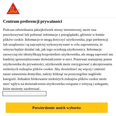
You are accessing "Sika Poland", it seems you are accessing it
from "Stany Zjednoczone". We have a dedicated website for your
country.
Centrum preferencji prywatności
Budownictwo
...
Sikaplan® SGmA-20
TO
Podczas odwiedzania jakiejkolwiek strony internetowej, może ona
STAY ON THE SIKA
SELECT A
przechowywać lub pobierać informacje z przeglądarki, głównie w formie
SIKA
POLAND WEBSITE
COUNTRY
plików cookie. Informacje te mogą dotyczyć użytkownika, jego preferencji
USA
lub urządzenia i są najczęściej wykorzystywane w celu zapewnienia, że
witryna będzie działać tak, jak tego oczekują użytkownicy. Informacje
zazwyczaj nie identyfikują bezpośrednio użytkownika, ale mogą zapewnić mu
Sikaplan® SGmA-
Sika Poland
bardziej spersonalizowane doświadczenie w sieci. Ponieważ szanujemy prawo
użytkownika do prywatności, użytkownik może zrezygnować z akceptowania
niektórych rodzajów plików cookie. Aby dowiedzieć się więcej i zmienić
20
nasze ustawienia domyślne, należy kliknąć na poszczególne nagłówki
kategorii. Jednakże blokowanie niektórych rodzajów plików cookie może
mieć wpływ na doświadczenia użytkownika związane z witryną i usługami,
Polimerowa membrana hydroizolacyjna
które możemy zaoferować.
POLITYKA PLIKÓW COOKIE
do dachów z balastem
Sikaplan® SGmA-20 jest wielowarstwową,
Potwierdzenie moich wyborów
syntetyczną, dachową membraną izolacyjną na bazie