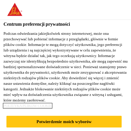
You are accessing "Sika Poland", it seems you are accessing it
from "Stany Zjednoczone". We have a dedicated website for your
country.
Centrum preferencji prywatności
Budownictwo
...
Sarnafil® TS 77-18
TO
Podczas odwiedzania jakiejkolwiek strony internetowej, może ona
STAY ON THE SIKA
SELECT A
przechowywać lub pobierać informacje z przeglądarki, głównie w formie
SIKA
POLAND WEBSITE
COUNTRY
plików cookie. Informacje te mogą dotyczyć użytkownika, jego preferencji
USA
lub urządzenia i są najczęściej wykorzystywane w celu zapewnienia, że
witryna będzie działać tak, jak tego oczekują użytkownicy. Informacje
zazwyczaj nie identyfikują bezpośrednio użytkownika, ale mogą zapewnić mu
Sarnafil® TS 77-
Sika Poland
bardziej spersonalizowane doświadczenie w sieci. Ponieważ szanujemy prawo
użytkownika do prywatności, użytkownik może zrezygnować z akceptowania
niektórych rodzajów plików cookie. Aby dowiedzieć się więcej i zmienić
18
nasze ustawienia domyślne, należy kliknąć na poszczególne nagłówki
kategorii. Jednakże blokowanie niektórych rodzajów plików cookie może
mieć wpływ na doświadczenia użytkownika związane z witryną i usługami,
Polimerowa (FPO) membrana
które możemy zaoferować.
POLITYKA PLIKÓW COOKIE
hydroizolacyjna do dachów mocowanych
mechanicznie
Potwierdzenie moich wyborów
Sarnafil® TS 77-18 (grubość 1,8 mm) jest