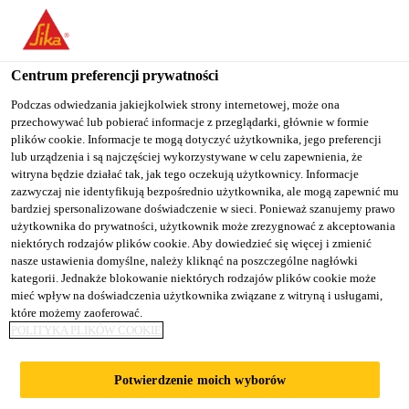
You are accessing "Sika Poland", it seems you are accessing it
from "Stany Zjednoczone". We have a dedicated website for your
country.
Centrum preferencji prywatności
TO
Podczas odwiedzania jakiejkolwiek strony internetowej, może ona
STAY ON THE SIKA
SELECT A
przechowywać lub pobierać informacje z przeglądarki, głównie w formie
SIKA
POLAND WEBSITE
COUNTRY
plików cookie. Informacje te mogą dotyczyć użytkownika, jego preferencji
USA
lub urządzenia i są najczęściej wykorzystywane w celu zapewnienia, że
witryna będzie działać tak, jak tego oczekują użytkownicy. Informacje
zazwyczaj nie identyfikują bezpośrednio użytkownika, ale mogą zapewnić mu
Sika Poland
bardziej spersonalizowane doświadczenie w sieci. Ponieważ szanujemy prawo
użytkownika do prywatności, użytkownik może zrezygnować z akceptowania
niektórych rodzajów plików cookie. Aby dowiedzieć się więcej i zmienić
nasze ustawienia domyślne, należy kliknąć na poszczególne nagłówki
kategorii. Jednakże blokowanie niektórych rodzajów plików cookie może
mieć wpływ na doświadczenia użytkownika związane z witryną i usługami,
które możemy zaoferować.
POSADZKI W
POLITYKA PLIKÓW COOKIE
HALI
Potwierdzenie moich wyborów