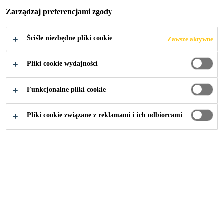
MAGAZYNOWE
Zarządzaj preferencjami zgody
J ORAZ
Ściśle niezbędne pliki cookie
Zawsze aktywne
PRODUKCYJNO
Pliki cookie wydajności
-
Funkcjonalne pliki cookie
MAGAZYNOWE
Pliki cookie związane z reklamami i ich odbiorcami
J FIRMY KRAFT
HEINZ
PUDLISZKI