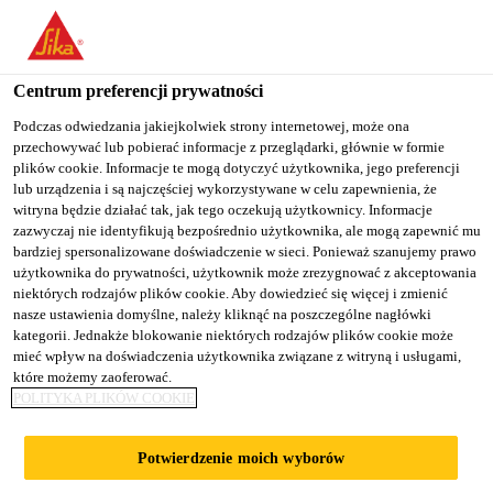
You are accessing "Sika Poland", it seems you are accessing it
from "Stany Zjednoczone". We have a dedicated website for your
country.
Centrum preferencji prywatności
TO
Podczas odwiedzania jakiejkolwiek strony internetowej, może ona
STAY ON THE SIKA
SELECT A
przechowywać lub pobierać informacje z przeglądarki, głównie w formie
SIKA
POLAND WEBSITE
COUNTRY
plików cookie. Informacje te mogą dotyczyć użytkownika, jego preferencji
USA
lub urządzenia i są najczęściej wykorzystywane w celu zapewnienia, że
witryna będzie działać tak, jak tego oczekują użytkownicy. Informacje
zazwyczaj nie identyfikują bezpośrednio użytkownika, ale mogą zapewnić mu
Sika Poland
bardziej spersonalizowane doświadczenie w sieci. Ponieważ szanujemy prawo
użytkownika do prywatności, użytkownik może zrezygnować z akceptowania
niektórych rodzajów plików cookie. Aby dowiedzieć się więcej i zmienić
nasze ustawienia domyślne, należy kliknąć na poszczególne nagłówki
kategorii. Jednakże blokowanie niektórych rodzajów plików cookie może
POSADZKI
mieć wpływ na doświadczenia użytkownika związane z witryną i usługami,
które możemy zaoferować.
POLITYKA PLIKÓW COOKIE
EPOKSYDOWE -
Potwierdzenie moich wyborów
SYSTEM