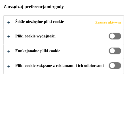
Zarządzaj preferencjami zgody
SIKAFLOOR
MULTIDUR
Ściśle niezbędne pliki cookie
Zawsze aktywne
Pliki cookie wydajności
Funkcjonalne pliki cookie
Budownictwo
...
Posadzki epoksydowe - system Sikafl
Pliki cookie związane z reklamami i ich odbiorcami
Sikafloor®-264 N
Żywica epoksydowa do wykonywania gładkich powłok i
warstw uszczelniających