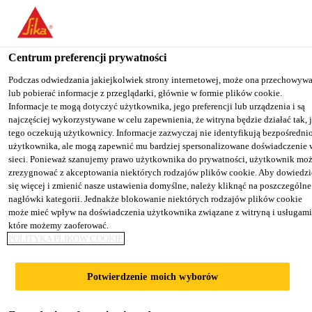
You are accessing "Sika Poland", it seems you are accessing it from
"Stany Zjednoczone". We have a dedicated website for your country
Centrum preferencji prywatności
TO SIKA
STAY ON THE SIKA
SELECT A
Budownictwo
...
Sikagard®-914 W Stainprotect Primer
USA
POLAND WEBSITE
COUNTRY
Podczas odwiedzania jakiejkolwiek strony internetowej, może ona przechowyw
lub pobierać informacje z przeglądarki, głównie w formie plików cookie.
Informacje te mogą dotyczyć użytkownika, jego preferencji lub urządzenia i są
najczęściej wykorzystywane w celu zapewnienia, że witryna będzie działać tak, 
Sika Poland
tego oczekują użytkownicy. Informacje zazwyczaj nie identyfikują bezpośredni
użytkownika, ale mogą zapewnić mu bardziej spersonalizowane doświadczenie 
Sikagard®-914 W
sieci. Ponieważ szanujemy prawo użytkownika do prywatności, użytkownik mo
zrezygnować z akceptowania niektórych rodzajów plików cookie. Aby dowiedzi
się więcej i zmienić nasze ustawienia domyślne, należy kliknąć na poszczególne
Stainprotect Primer
nagłówki kategorii. Jednakże blokowanie niektórych rodzajów plików cookie
może mieć wpływ na doświadczenia użytkownika związane z witryną i usługami
które możemy zaoferować.
Materiał gruntujący w systemie
POLITYKA PLIKÓW COOKIE
ochrony cementowych
posadzek Sikafloor® i SikaScreed®
Potwierdzenie moich wyborów
HardTop przed plamami