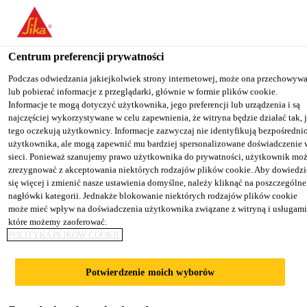
You are accessing "Sika Poland", it seems you are accessing it from
"Stany Zjednoczone". We have a dedicated website for your country
Centrum preferencji prywatności
TO SIKA
STAY ON THE SIKA
SELECT A
Budownictwo
...
Sikagard®-915 Stainprotect
USA
POLAND WEBSITE
COUNTRY
Podczas odwiedzania jakiejkolwiek strony internetowej, może ona przechowyw
lub pobierać informacje z przeglądarki, głównie w formie plików cookie.
Informacje te mogą dotyczyć użytkownika, jego preferencji lub urządzenia i są
najczęściej wykorzystywane w celu zapewnienia, że witryna będzie działać tak, 
Sika Poland
tego oczekują użytkownicy. Informacje zazwyczaj nie identyfikują bezpośredni
użytkownika, ale mogą zapewnić mu bardziej spersonalizowane doświadczenie 
Sikagard®-915
sieci. Ponieważ szanujemy prawo użytkownika do prywatności, użytkownik mo
zrezygnować z akceptowania niektórych rodzajów plików cookie. Aby dowiedzi
się więcej i zmienić nasze ustawienia domyślne, należy kliknąć na poszczególne
Stainprotect
nagłówki kategorii. Jednakże blokowanie niektórych rodzajów plików cookie
może mieć wpływ na doświadczenia użytkownika związane z witryną i usługami
które możemy zaoferować.
Impregnat i uszczelniacz do ochrony
POLITYKA PLIKÓW COOKIE
cementowych posadzek Sikafloor® i
SikaScreed® HardTop przed plamami
Potwierdzenie moich wyborów
Sikagard®-915 Stainprotect to jednoskładnikowy,