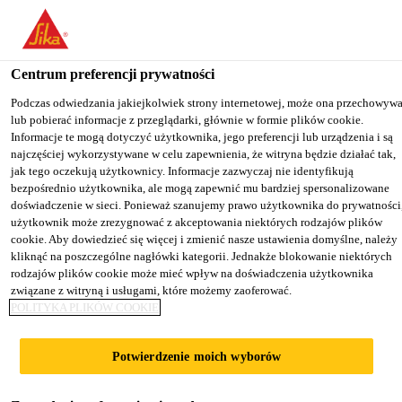
You are accessing "Sika Poland", it seems you are accessing it from
"Stany Zjednoczone". We have a dedicated website for your country
Centrum preferencji prywatności
TO
Budownictwo
...
Sikafloor®-530
STAY ON THE SIKA
SELECT A
SIKA
Podczas odwiedzania jakiejkolwiek strony internetowej, może ona przechowyw
POLAND WEBSITE
COUNTRY
lub pobierać informacje z przeglądarki, głównie w formie plików cookie.
USA
Informacje te mogą dotyczyć użytkownika, jego preferencji lub urządzenia i są
najczęściej wykorzystywane w celu zapewnienia, że witryna będzie działać tak,
jak tego oczekują użytkownicy. Informacje zazwyczaj nie identyfikują
Sika Poland
bezpośrednio użytkownika, ale mogą zapewnić mu bardziej spersonalizowane
Sikafloor®-530
doświadczenie w sieci. Ponieważ szanujemy prawo użytkownika do prywatności
użytkownik może zrezygnować z akceptowania niektórych rodzajów plików
cookie. Aby dowiedzieć się więcej i zmienić nasze ustawienia domyślne, należy
Poliasparaginowa, szybkowiążąca,
kliknąć na poszczególne nagłówki kategorii. Jednakże blokowanie niektórych
rodzajów plików cookie może mieć wpływ na doświadczenia użytkownika
odporna na promieniowanie UV powłoka
związane z witryną i usługami, które możemy zaoferować.
nawierzchniowa do posadzek
POLITYKA PLIKÓW COOKIE
Sikafloor®-530 jest dwuskładnikową, barwną,
Potwierdzenie moich wyborów
poliasparaginową powłoką posadzkową, odporną na
promieniowanie UV, o stabilnym kolorze. Zapewnia