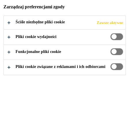
Zarządzaj preferencjami zgody
Ściśle niezbędne pliki cookie
Zawsze aktywne
Budownictwo
...
Posadzki mineralne
Pliki cookie wydajności
Funkcjonalne pliki cookie
Pliki cookie związane z reklamami i ich odbiorcami
Sika® Chapdur® Extra
Niemetaliczna, sucha posypka do posadzek betonowych
utwardzanych powierzchniowo
Sikafloor® ProSeal W