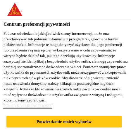
You are accessing "Sika Poland", it seems you are accessing it
from "Stany Zjednoczone". We have a dedicated website for your
country.
Centrum preferencji prywatności
TO
Podczas odwiedzania jakiejkolwiek strony internetowej, może ona
STAY ON THE SIKA
SELECT A
przechowywać lub pobierać informacje z przeglądarki, głównie w formie
SIKA
POLAND WEBSITE
COUNTRY
plików cookie. Informacje te mogą dotyczyć użytkownika, jego preferencji
USA
lub urządzenia i są najczęściej wykorzystywane w celu zapewnienia, że
witryna będzie działać tak, jak tego oczekują użytkownicy. Informacje
zazwyczaj nie identyfikują bezpośrednio użytkownika, ale mogą zapewnić mu
Sika Poland
bardziej spersonalizowane doświadczenie w sieci. Ponieważ szanujemy prawo
użytkownika do prywatności, użytkownik może zrezygnować z akceptowania
niektórych rodzajów plików cookie. Aby dowiedzieć się więcej i zmienić
nasze ustawienia domyślne, należy kliknąć na poszczególne nagłówki
kategorii. Jednakże blokowanie niektórych rodzajów plików cookie może
POSADZKI
mieć wpływ na doświadczenia użytkownika związane z witryną i usługami,
które możemy zaoferować.
POLITYKA PLIKÓW COOKIE
MINERALNE
Potwierdzenie moich wyborów