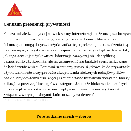
You are accessing "Sika Poland", it seems you are accessing it from
"Stany Zjednoczone". We have a dedicated website for your country
Centrum preferencji prywatności
TO
Budownictwo
...
Sikafloor®-376
STAY ON THE SIKA
SELECT A
SIKA
Podczas odwiedzania jakiejkolwiek strony internetowej, może ona przechowyw
POLAND WEBSITE
COUNTRY
lub pobierać informacje z przeglądarki, głównie w formie plików cookie.
USA
Informacje te mogą dotyczyć użytkownika, jego preferencji lub urządzenia i są
najczęściej wykorzystywane w celu zapewnienia, że witryna będzie działać tak,
jak tego oczekują użytkownicy. Informacje zazwyczaj nie identyfikują
Sika Poland
bezpośrednio użytkownika, ale mogą zapewnić mu bardziej spersonalizowane
Sikafloor®-376
doświadczenie w sieci. Ponieważ szanujemy prawo użytkownika do prywatności
użytkownik może zrezygnować z akceptowania niektórych rodzajów plików
cookie. Aby dowiedzieć się więcej i zmienić nasze ustawienia domyślne, należy
Przekrywająca zarysowania,
kliknąć na poszczególne nagłówki kategorii. Jednakże blokowanie niektórych
rodzajów plików cookie może mieć wpływ na doświadczenia użytkownika
samozagładzająca powłoka poliuretanowa
związane z witryną i usługami, które możemy zaoferować.
POLITYKA PLIKÓW COOKIE
Sikafloor®-376 jest dwuskładnikową, barwną,
przekrywającą zarysowania, poliuretanową powłoką
Potwierdzenie moich wyborów
posadzkową o niskiej lepkości, nie zawierającą
ftalanów, przeznaczoną do do średnich i ciężkich