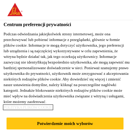
You are accessing "Sika Poland", it seems you are accessing it
from "Stany Zjednoczone". We have a dedicated website for your
country.
Centrum preferencji prywatności
TO
Podczas odwiedzania jakiejkolwiek strony internetowej, może ona
STAY ON THE SIKA
SELECT A
przechowywać lub pobierać informacje z przeglądarki, głównie w formie
SIKA
POLAND WEBSITE
COUNTRY
plików cookie. Informacje te mogą dotyczyć użytkownika, jego preferencji
USA
lub urządzenia i są najczęściej wykorzystywane w celu zapewnienia, że
witryna będzie działać tak, jak tego oczekują użytkownicy. Informacje
zazwyczaj nie identyfikują bezpośrednio użytkownika, ale mogą zapewnić mu
Sika Poland
bardziej spersonalizowane doświadczenie w sieci. Ponieważ szanujemy prawo
użytkownika do prywatności, użytkownik może zrezygnować z akceptowania
niektórych rodzajów plików cookie. Aby dowiedzieć się więcej i zmienić
nasze ustawienia domyślne, należy kliknąć na poszczególne nagłówki
kategorii. Jednakże blokowanie niektórych rodzajów plików cookie może
POSADZKI SIKA
mieć wpływ na doświadczenia użytkownika związane z witryną i usługami,
które możemy zaoferować.
POLITYKA PLIKÓW COOKIE
UCRETE
Potwierdzenie moich wyborów