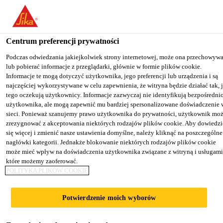
You are accessing "Sika Poland", it seems you are accessing it from
"Stany Zjednoczone". We have a dedicated website for your country
Centrum preferencji prywatności
TO SIKA
STAY ON THE SIKA
SELECT A
Budownictwo
...
Sikaflex® PRO-3 SL
USA
POLAND WEBSITE
COUNTRY
Podczas odwiedzania jakiejkolwiek strony internetowej, może ona przechowyw
lub pobierać informacje z przeglądarki, głównie w formie plików cookie.
Informacje te mogą dotyczyć użytkownika, jego preferencji lub urządzenia i są
najczęściej wykorzystywane w celu zapewnienia, że witryna będzie działać tak, 
Sika Poland
tego oczekują użytkownicy. Informacje zazwyczaj nie identyfikują bezpośredni
użytkownika, ale mogą zapewnić mu bardziej spersonalizowane doświadczenie 
Sikaflex® PRO-3
sieci. Ponieważ szanujemy prawo użytkownika do prywatności, użytkownik mo
zrezygnować z akceptowania niektórych rodzajów plików cookie. Aby dowiedzi
się więcej i zmienić nasze ustawienia domyślne, należy kliknąć na poszczególne
SL
nagłówki kategorii. Jednakże blokowanie niektórych rodzajów plików cookie
może mieć wpływ na doświadczenia użytkownika związane z witryną i usługami
które możemy zaoferować.
Jednoskładnikowy, elastyczny,
POLITYKA PLIKÓW COOKIE
samorozlewny, poliuretanowy materiał
uszczelniający
Potwierdzenie moich wyborów
Sikaflex® PRO-3 SL jest jednoskładnikowym,