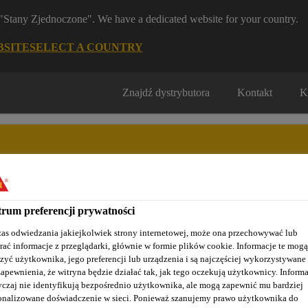
m "Stany Zjednoczone". We have a dedicated website for your country.
BSITE
SELECT A COUNTRY
Znajdź dystrybutora
Kontakt
K
rum preferencji prywatności
Nasze realizacje
Baza wiedzy / Dokumentacja
Szkolenia S
as odwiedzania jakiejkolwiek strony internetowej, może ona przechowywać lub
rać informacje z przeglądarki, głównie w formie plików cookie. Informacje te mogą
zyć użytkownika, jego preferencji lub urządzenia i są najczęściej wykorzystywane
zapewnienia, że witryna będzie działać tak, jak tego oczekują użytkownicy. Informa
czaj nie identyfikują bezpośrednio użytkownika, ale mogą zapewnić mu bardziej
onalizowane doświadczenie w sieci. Ponieważ szanujemy prawo użytkownika do