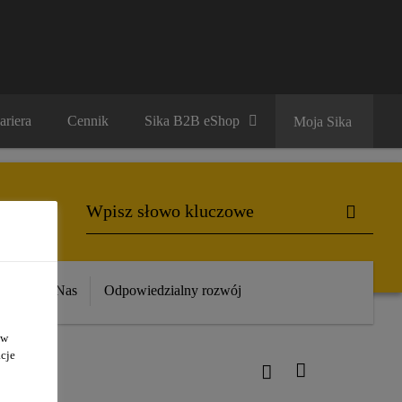
ariera
Cennik
Sika B2B eShop
Moja Sika
ika
O Nas
Odpowiedzialny rozwój
 w
cje