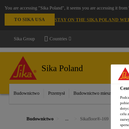
You are accessing "Sika Poland", it seems you are accessing it fro
TO SIKA USA
STAY ON THE SIKA POLAND WE
Sika Group
Countries
Sika Poland
Cent
Budownictwo
Przemysł
Budownictwo mieszkaniowe
Podcz
pobie
dotyc
celu 
Budownictwo
...
Sikafloor®-169
zazwy
spers