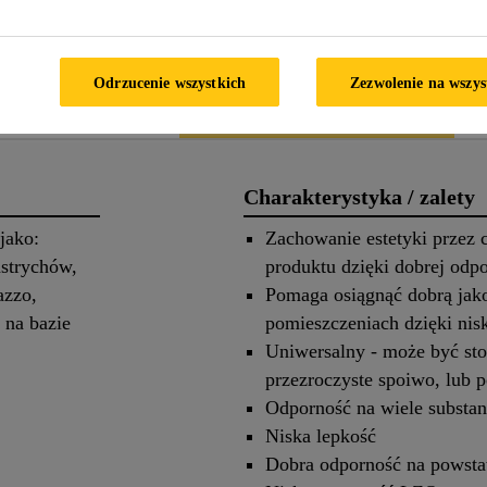
FORMACYJNA PRODUKTU
KARTA CHARAKTERYS
Odrzucenie wszystkich
Zezwolenie na wszys
 produkcie
Zastosowanie
Charakterystyka / zalety
jako:
Zachowanie estetyki przez 
strychów,
produktu dzięki dobrej odpo
azzo,
Pomaga osiągnąć dobrą jak
 na bazie
pomieszczeniach dzięki nis
Uniwersalny - może być st
przezroczyste spoiwo, lub 
Odporność na wiele substa
Niska lepkość
Dobra odporność na powst