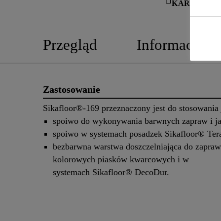
KARTA IN
Przegląd
Informacje o
Zastosowanie
Sikafloor®-169 przeznaczony jest do stosowania 
spoiwo do wykonywania barwnych zapraw i ja
spoiwo w systemach posadzek Sikafloor® Ter
bezbarwna warstwa doszczelniająca do zapraw
kolorowych piasków kwarcowych i w
systemach Sikafloor® DecoDur.