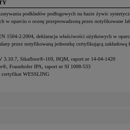
TY
konywania podkładów podłogowych na bazie żywic syntetyc
ych w oparciu o ocenę przeprowadzoną przez notyfikowane l
N 1504-2:2004, deklaracja właściwości użytkowych w oparci
ydany przez notyfikowaną jednostkę certyfikującą zakładową 
V 3.10.7, Sikafloor®-169, HQM, raport nr 14-04-1420
r®, Fraunhofer IPA, raport nr SI 1008-533
ą, certyfikat WESSLING