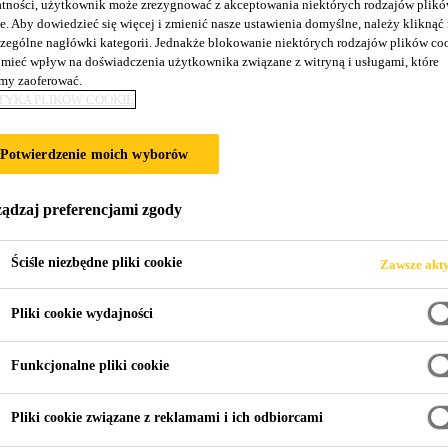
tności, użytkownik może zrezygnować z akceptowania niektórych rodzajów plik
9
e. Aby dowiedzieć się więcej i zmienić nasze ustawienia domyślne, należy kliknąć
zególne nagłówki kategorii. Jednakże blokowanie niektórych rodzajów plików co
mieć wpływ na doświadczenia użytkownika związane z witryną i usługami, które
y zaoferować.
o niskiej zawartości LZO do wykonywania dekora
TYKA PLIKÓW COOKIE
Potwierdzenie moich wyborów
bazie żywicy epoksydowej do wykonywania zapraw, jastrychó
stemów posadzkowych Sikafloor® Terrazzo i DecoDur w obsza
ądzaj preferencjami zgody
ch do wysokich.
Ściśle niezbędne pliki cookie
Zawsze akt
owania produktu dzięki dobrej odporności na żółknięcie
Pliki cookie wydajności
pomieszczeniach dzięki niskiej emisji LZO
orowe lub przezroczyste spoiwo, lub powłoka doszczelniając
Funkcjonalne pliki cookie
Pliki cookie związane z reklamami i ich odbiorcami