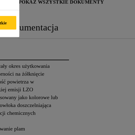
TYKI
POKAŻ WSZYSTKIE DOKUMENTY
tkie
Dokumentacja
cały okres użytkowania
rności na żółknięcie
ość powietrza w
kiej emisji LZO
osowany jako kolorowe lub
powłoka doszczelniająca
ncji chemicznych
awanie plam