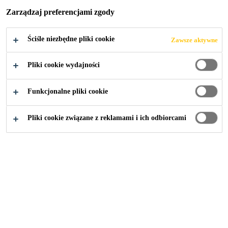
CIĄGU UL.
Zarządzaj preferencjami zgody
KRAKOWSKIEJ
Ściśle niezbędne pliki cookie
Zawsze aktywne
I MOSTU IM.
Pliki cookie wydajności
MARSZAŁKA
Funkcjonalne pliki cookie
JÓZEFA
Pliki cookie związane z reklamami i ich odbiorcami
PIŁSUDSKIEGO
Budownictwo
...
Przebudowa torowiska i mostu im. Mar