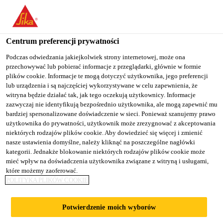
You are accessing "Sika Poland", it seems you are accessing it
from "Stany Zjednoczone". We have a dedicated website for your
country.
Centrum preferencji prywatności
TO
Podczas odwiedzania jakiejkolwiek strony internetowej, może ona
STAY ON THE SIKA
SELECT A
przechowywać lub pobierać informacje z przeglądarki, głównie w formie
SIKA
POLAND WEBSITE
COUNTRY
plików cookie. Informacje te mogą dotyczyć użytkownika, jego preferencji
USA
lub urządzenia i są najczęściej wykorzystywane w celu zapewnienia, że
witryna będzie działać tak, jak tego oczekują użytkownicy. Informacje
zazwyczaj nie identyfikują bezpośrednio użytkownika, ale mogą zapewnić mu
Sika Poland
bardziej spersonalizowane doświadczenie w sieci. Ponieważ szanujemy prawo
użytkownika do prywatności, użytkownik może zrezygnować z akceptowania
niektórych rodzajów plików cookie. Aby dowiedzieć się więcej i zmienić
nasze ustawienia domyślne, należy kliknąć na poszczególne nagłówki
kategorii. Jednakże blokowanie niektórych rodzajów plików cookie może
mieć wpływ na doświadczenia użytkownika związane z witryną i usługami,
które możemy zaoferować.
PRZEBUDOWA
POLITYKA PLIKÓW COOKIE
TOROWISKA W
Potwierdzenie moich wyborów