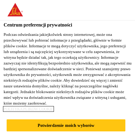
You are accessing "Sika Poland", it seems you are accessing it
from "Stany Zjednoczone". We have a dedicated website for your
country.
Centrum preferencji prywatności
TO
Podczas odwiedzania jakiejkolwiek strony internetowej, może ona
STAY ON THE SIKA
SELECT A
przechowywać lub pobierać informacje z przeglądarki, głównie w formie
SIKA
POLAND WEBSITE
COUNTRY
plików cookie. Informacje te mogą dotyczyć użytkownika, jego preferencji
USA
lub urządzenia i są najczęściej wykorzystywane w celu zapewnienia, że
witryna będzie działać tak, jak tego oczekują użytkownicy. Informacje
zazwyczaj nie identyfikują bezpośrednio użytkownika, ale mogą zapewnić mu
Sika Poland
bardziej spersonalizowane doświadczenie w sieci. Ponieważ szanujemy prawo
użytkownika do prywatności, użytkownik może zrezygnować z akceptowania
niektórych rodzajów plików cookie. Aby dowiedzieć się więcej i zmienić
nasze ustawienia domyślne, należy kliknąć na poszczególne nagłówki
kategorii. Jednakże blokowanie niektórych rodzajów plików cookie może
mieć wpływ na doświadczenia użytkownika związane z witryną i usługami,
które możemy zaoferować.
ZINTEGROWAN
POLITYKA PLIKÓW COOKIE
E CENTRUM
Potwierdzenie moich wyborów