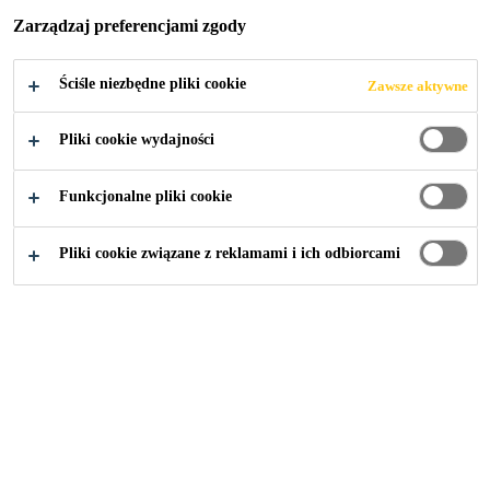
KOMUNIKACYJ
Zarządzaj preferencjami zgody
NE, POZNAŃ
Ściśle niezbędne pliki cookie
Zawsze aktywne
Pliki cookie wydajności
Funkcjonalne pliki cookie
Budownictwo
...
Zintegrowane Centrum Komunikacyjn
Pliki cookie związane z reklamami i ich odbiorcami
2014
POZNAŃ
Zintegrowane centrum
komunikacyjne w Poznaniu to