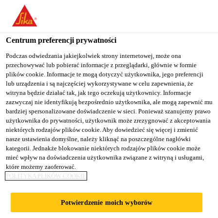
You are accessing "Sika Poland", it seems you are accessing it
from "Stany Zjednoczone". We have a dedicated website for your
country.
Centrum preferencji prywatności
Budownictwo
...
Sika Waterbar® - Elastomer Type F
TO
Podczas odwiedzania jakiejkolwiek strony internetowej, może ona
STAY ON THE SIKA
SELECT A
przechowywać lub pobierać informacje z przeglądarki, głównie w formie
SIKA
POLAND WEBSITE
COUNTRY
plików cookie. Informacje te mogą dotyczyć użytkownika, jego preferencji
USA
lub urządzenia i są najczęściej wykorzystywane w celu zapewnienia, że
witryna będzie działać tak, jak tego oczekują użytkownicy. Informacje
zazwyczaj nie identyfikują bezpośrednio użytkownika, ale mogą zapewnić mu
Sika Waterbar® -
Sika Poland
bardziej spersonalizowane doświadczenie w sieci. Ponieważ szanujemy prawo
użytkownika do prywatności, użytkownik może zrezygnować z akceptowania
niektórych rodzajów plików cookie. Aby dowiedzieć się więcej i zmienić
Elastomer Type
nasze ustawienia domyślne, należy kliknąć na poszczególne nagłówki
kategorii. Jednakże blokowanie niektórych rodzajów plików cookie może
FM, FMS
mieć wpływ na doświadczenia użytkownika związane z witryną i usługami,
które możemy zaoferować.
POLITYKA PLIKÓW COOKIE
Wewnętrzne taśmy uszczelniające do
uszczelniania szczelin
Potwierdzenie moich wyborów