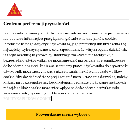
You are accessing "Sika Poland", it seems you are accessing it from
"Stany Zjednoczone". We have a dedicated website for your country
Centrum preferencji prywatności
TO
Budownictwo
...
Sika® Injection-306
STAY ON THE SIKA
SELECT A
SIKA
Podczas odwiedzania jakiejkolwiek strony internetowej, może ona przechowyw
POLAND WEBSITE
COUNTRY
lub pobierać informacje z przeglądarki, głównie w formie plików cookie.
USA
Informacje te mogą dotyczyć użytkownika, jego preferencji lub urządzenia i są
najczęściej wykorzystywane w celu zapewnienia, że witryna będzie działać tak,
jak tego oczekują użytkownicy. Informacje zazwyczaj nie identyfikują
Sika Poland
bezpośrednio użytkownika, ale mogą zapewnić mu bardziej spersonalizowane
Sika® Injection-
doświadczenie w sieci. Ponieważ szanujemy prawo użytkownika do prywatności
użytkownik może zrezygnować z akceptowania niektórych rodzajów plików
cookie. Aby dowiedzieć się więcej i zmienić nasze ustawienia domyślne, należy
306
kliknąć na poszczególne nagłówki kategorii. Jednakże blokowanie niektórych
rodzajów plików cookie może mieć wpływ na doświadczenia użytkownika
związane z witryną i usługami, które możemy zaoferować.
Elastyczna, poliakrylowa żywica
POLITYKA PLIKÓW COOKIE
iniekcyjna do trwałych uszczelnień
Potwierdzenie moich wyborów
Sika® Injection-306 jest elastyczną, poliakrylową
żywicą iniekcyjną o bardzo niskiej lepkości i