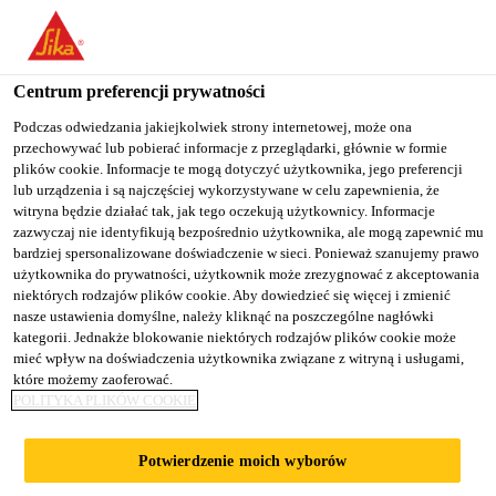
You are accessing "Sika Poland", it seems you are accessing it
from "Stany Zjednoczone". We have a dedicated website for your
country.
Centrum preferencji prywatności
TO
Podczas odwiedzania jakiejkolwiek strony internetowej, może ona
STAY ON THE SIKA
SELECT A
przechowywać lub pobierać informacje z przeglądarki, głównie w formie
SIKA
POLAND WEBSITE
COUNTRY
plików cookie. Informacje te mogą dotyczyć użytkownika, jego preferencji
USA
lub urządzenia i są najczęściej wykorzystywane w celu zapewnienia, że
witryna będzie działać tak, jak tego oczekują użytkownicy. Informacje
zazwyczaj nie identyfikują bezpośrednio użytkownika, ale mogą zapewnić mu
Sika Poland
bardziej spersonalizowane doświadczenie w sieci. Ponieważ szanujemy prawo
użytkownika do prywatności, użytkownik może zrezygnować z akceptowania
niektórych rodzajów plików cookie. Aby dowiedzieć się więcej i zmienić
nasze ustawienia domyślne, należy kliknąć na poszczególne nagłówki
kategorii. Jednakże blokowanie niektórych rodzajów plików cookie może
mieć wpływ na doświadczenia użytkownika związane z witryną i usługami,
które możemy zaoferować.
MODERNIZACJ
POLITYKA PLIKÓW COOKIE
A ESTAKADY
Potwierdzenie moich wyborów