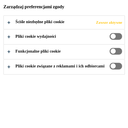
KOLEJOWEJ,
Zarządzaj preferencjami zgody
GORZÓW
Ściśle niezbędne pliki cookie
Zawsze aktywne
WIELKOPOLSKI
Pliki cookie wydajności
Funkcjonalne pliki cookie
Pliki cookie związane z reklamami i ich odbiorcami
Budownictwo
...
Modernizacja estakady kolejowej, Go
2019
GORZÓW WIELKOPOLSKI