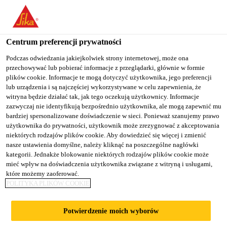
You are accessing "Sika Poland", it seems you are accessing it
from "Stany Zjednoczone". We have a dedicated website for your
country.
Centrum preferencji prywatności
TO
Podczas odwiedzania jakiejkolwiek strony internetowej, może ona
STAY ON THE SIKA
SELECT A
przechowywać lub pobierać informacje z przeglądarki, głównie w formie
SIKA
POLAND WEBSITE
COUNTRY
plików cookie. Informacje te mogą dotyczyć użytkownika, jego preferencji
USA
lub urządzenia i są najczęściej wykorzystywane w celu zapewnienia, że
witryna będzie działać tak, jak tego oczekują użytkownicy. Informacje
zazwyczaj nie identyfikują bezpośrednio użytkownika, ale mogą zapewnić mu
Sika Poland
bardziej spersonalizowane doświadczenie w sieci. Ponieważ szanujemy prawo
użytkownika do prywatności, użytkownik może zrezygnować z akceptowania
niektórych rodzajów plików cookie. Aby dowiedzieć się więcej i zmienić
nasze ustawienia domyślne, należy kliknąć na poszczególne nagłówki
kategorii. Jednakże blokowanie niektórych rodzajów plików cookie może
mieć wpływ na doświadczenia użytkownika związane z witryną i usługami,
które możemy zaoferować.
MOST PRZEZ
POLITYKA PLIKÓW COOKIE
RZEKĘ ŚWIDER
Potwierdzenie moich wyborów