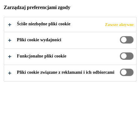
W CIĄGU
Zarządzaj preferencjami zgody
DROGI
Ściśle niezbędne pliki cookie
Zawsze aktywne
WOJEWÓDZKIE
Pliki cookie wydajności
J 801
Funkcjonalne pliki cookie
Pliki cookie związane z reklamami i ich odbiorcami
Budownictwo
...
Most przez rzekę Świder w ciągu dro
2025
OTWOCK