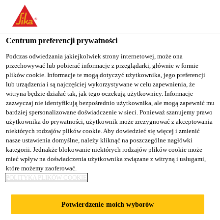
You are accessing "Sika Poland", it seems you are accessing it
from "Stany Zjednoczone". We have a dedicated website for your
country.
Centrum preferencji prywatności
Budownictwo
...
Sikalastic® M 689
TO
Podczas odwiedzania jakiejkolwiek strony internetowej, może ona
STAY ON THE SIKA
SELECT A
przechowywać lub pobierać informacje z przeglądarki, głównie w formie
SIKA
POLAND WEBSITE
COUNTRY
plików cookie. Informacje te mogą dotyczyć użytkownika, jego preferencji
USA
lub urządzenia i są najczęściej wykorzystywane w celu zapewnienia, że
witryna będzie działać tak, jak tego oczekują użytkownicy. Informacje
zazwyczaj nie identyfikują bezpośrednio użytkownika, ale mogą zapewnić mu
Sikalastic® M 689
Sika Poland
bardziej spersonalizowane doświadczenie w sieci. Ponieważ szanujemy prawo
użytkownika do prywatności, użytkownik może zrezygnować z akceptowania
niektórych rodzajów plików cookie. Aby dowiedzieć się więcej i zmienić
Wysoko elastyczna, bardzo szybko
nasze ustawienia domyślne, należy kliknąć na poszczególne nagłówki
kategorii. Jednakże blokowanie niektórych rodzajów plików cookie może
utwardzająca się, nakładana natryskiem
mieć wpływ na doświadczenia użytkownika związane z witryną i usługami,
membrana z czystego polimocznika do
które możemy zaoferować.
POLITYKA PLIKÓW COOKIE
zastosowań hydroizolacyjnych
Potwierdzenie moich wyborów
Sikalastic® M 689 jest dwuskładnikową,
bezrozpuszczalnikową, natryskiwaną na gorąco,