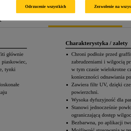
Odrzucenie wszystkich
Zezwolenie na wszys
 produkcie
Zastosowanie
Charakterystyka / zalety
iti głównie
Chroni podłoże przed graffi
, piaskowiec,
zabrudzeniami i wilgocią pr
, tynki
w tym czasie wielokrotne c
konieczności odnawiania po
doskonałe
Zawiera filtr UV, dzięki cz
zaju
powierzchni.
Wysoka dyfuzyjność dla pa
Stanowi jednocześnie powł
ograniczającą dostęp wilgoc
Bezbarwna, po aplikacji two
Możliwość stosowania w te