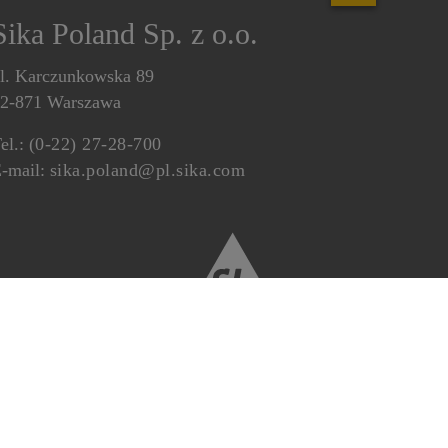
Sika Poland Sp. z o.o.
l. Karczunkowska 89
2-871 Warszawa
el.:
(0-22) 27-28-700
-mail:
sika.poland@pl.sika.com