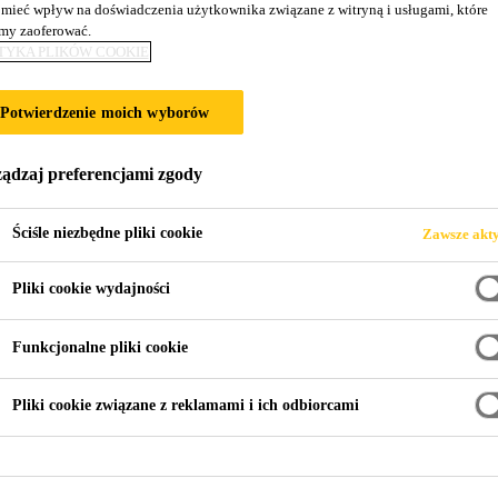
mieć wpływ na doświadczenia użytkownika związane z witryną i usługami, które
y zaoferować.
TYKA PLIKÓW COOKIE
owego zabezpieczania przed graffiti. Matowa/p
Potwierdzenie moich wyborów
rwnym preparatem na bazie silanów i siloksanów do powierz
ądzaj preferencjami zgody
a powierzchniach mineralnych.
a zarówno ręcznego jak i metodą natrysku.
Ściśle niezbędne pliki cookie
Zawsze akt
Pliki cookie wydajności
nnymi zabrudzeniami i wilgocią przez okres 20 lat, umożliwia
powłoki zabezpieczającej.
Funkcjonalne pliki cookie
orystykę powierzchni.
Pliki cookie związane z reklamami i ich odbiorcami
RMACYJNA PRODUKTU
KARTA CHARAKTERYST