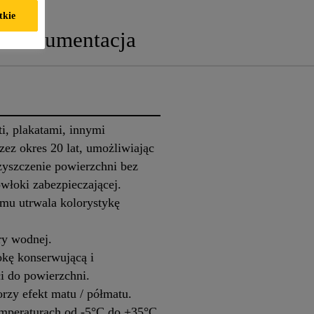
tkie
Dokumentacja
ti, plakatami, innymi
zez okres 20 lat, umożliwiając
zyszczenie powierzchni bez
włoki zabezpieczającej.
emu utrwala kolorystykę
ry wodnej.
okę konserwującą i
i do powierzchni.
rzy efekt matu / półmatu.
mperaturach od ‐5°C do +35°C.