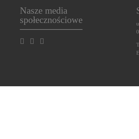
Nasze media
społecznościowe
u
0
T
E