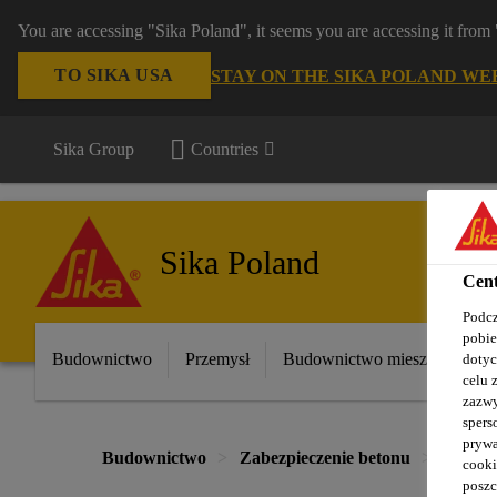
You are accessing "Sika Poland", it seems you are accessing it fro
TO SIKA USA
STAY ON THE SIKA POLAND WE
Sika Group
Countries
Sika Poland
Cent
Podcz
pobie
Budownictwo
Przemysł
Budownictwo mieszkaniowe
dotyc
celu 
zazwy
spers
prywa
Budownictwo
Zabezpieczenie betonu
System
cooki
poszc