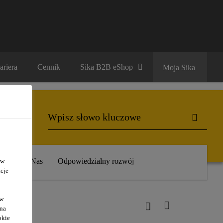
ariera
Cennik
Sika B2B eShop
Moja Sika
ika
O Nas
Odpowiedzialny rozwój
 w
cje
ów
 na
okie