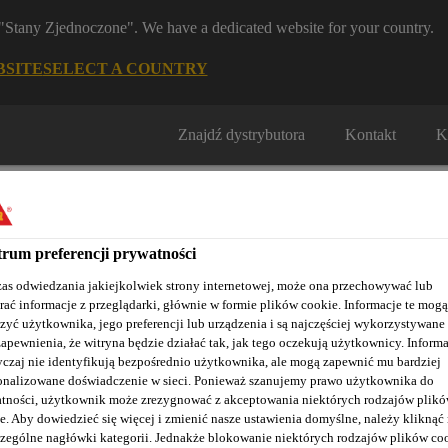
m "Stany Zjednoczone". We have a dedicated website for your country.
BSITE
SELECT A COUNTRY
Znajdź dystrybutora
Kontakt
K
rum preferencji prywatności
as odwiedzania jakiejkolwiek strony internetowej, może ona przechowywać lub
rać informacje z przeglądarki, głównie w formie plików cookie. Informacje te mogą
Nasze realizacje
Baza wiedzy / Dokumentacja
Szkolenia S
zyć użytkownika, jego preferencji lub urządzenia i są najczęściej wykorzystywane
zapewnienia, że witryna będzie działać tak, jak tego oczekują użytkownicy. Informa
czaj nie identyfikują bezpośrednio użytkownika, ale mogą zapewnić mu bardziej
onalizowane doświadczenie w sieci. Ponieważ szanujemy prawo użytkownika do
tności, użytkownik może zrezygnować z akceptowania niektórych rodzajów plik
 Antygraffiti
Sikagard®-780
e. Aby dowiedzieć się więcej i zmienić nasze ustawienia domyślne, należy kliknąć
zególne nagłówki kategorii. Jednakże blokowanie niektórych rodzajów plików co