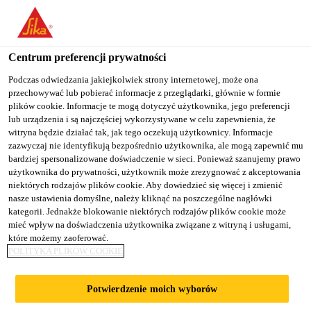
You are accessing "Sika Poland", it seems you are accessing it
from "Stany Zjednoczone". We have a dedicated website for your
country.
Centrum preferencji prywatności
Budownictwo
...
Sikagard®-330 EL
TO
Podczas odwiedzania jakiejkolwiek strony internetowej, może ona
STAY ON THE SIKA
SELECT A
przechowywać lub pobierać informacje z przeglądarki, głównie w formie
SIKA
POLAND WEBSITE
COUNTRY
plików cookie. Informacje te mogą dotyczyć użytkownika, jego preferencji
USA
lub urządzenia i są najczęściej wykorzystywane w celu zapewnienia, że
witryna będzie działać tak, jak tego oczekują użytkownicy. Informacje
zazwyczaj nie identyfikują bezpośrednio użytkownika, ale mogą zapewnić mu
Sikagard®-330 EL
Sika Poland
bardziej spersonalizowane doświadczenie w sieci. Ponieważ szanujemy prawo
użytkownika do prywatności, użytkownik może zrezygnować z akceptowania
niektórych rodzajów plików cookie. Aby dowiedzieć się więcej i zmienić
Mostkująca rysy, powłoka dekoracyjna i
nasze ustawienia domyślne, należy kliknąć na poszczególne nagłówki
kategorii. Jednakże blokowanie niektórych rodzajów plików cookie może
zabezpieczająca beton i mur przed
mieć wpływ na doświadczenia użytkownika związane z witryną i usługami,
karbonatyzacją
które możemy zaoferować.
POLITYKA PLIKÓW COOKIE
Sikagard®-330 EL jest jednoskładnikową powłoką
na bazie polimerów akrylowych i wody, która po
Potwierdzenie moich wyborów
utwardzeniu tworzy gładką, mostkującą rysy,