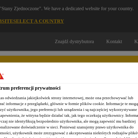
m "Stany Zjednoczone". We have a dedicated website for your country.
BSITE
SELECT A COUNTRY
Znajdź dystrybutora
Kontakt
K
rum preferencji prywatności
as odwiedzania jakiejkolwiek strony internetowej, może ona przechowywać lub
Nasze realizacje
Baza wiedzy / Dokumentacja
Szkolenia S
rać informacje z przeglądarki, głównie w formie plików cookie. Informacje te mogą
zyć użytkownika, jego preferencji lub urządzenia i są najczęściej wykorzystywane
zapewnienia, że witryna będzie działać tak, jak tego oczekują użytkownicy. Informa
czaj nie identyfikują bezpośrednio użytkownika, ale mogą zapewnić mu bardziej
®-4 K
onalizowane doświadczenie w sieci. Ponieważ szanujemy prawo użytkownika do
tności, użytkownik może zrezygnować z akceptowania niektórych rodzajów plik