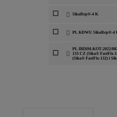
SikaRep®-4 K
PL KDWU SikaRep®-4 K
PL IBDiM-KOT-2022/0826
133 CZ (Sika® FastFix-1
(Sika® FastFix-132) i S