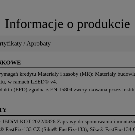
Informacje o produkcie
tyfikaty / Aprobaty
ISKOWE
 wymagań kredytu Materiały i zasoby (MR): Materiały budowla
ktu, w ramach LEED® v4.
duktu (EPD) zgodna z EN 15804 zweryfikowana przez Institu
TY
r IBDiM-KOT-2022/0826 Zaprawy do spoinowania i montażu
a® FastFix-133 CZ (Sika® FastFix-133), Sika® FastFix-134 