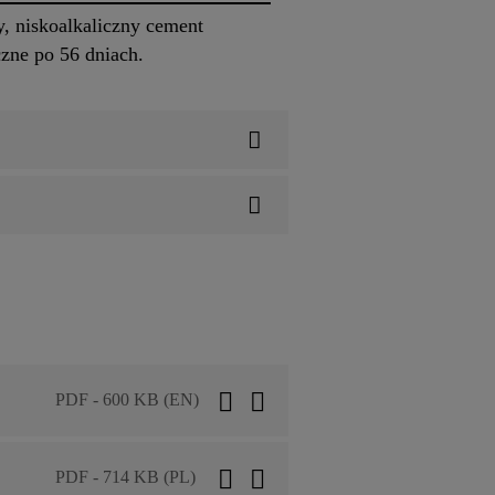
 niskoalkaliczny cement
czne po 56 dniach.
PDF - 600 KB (EN)
PDF - 714 KB (PL)