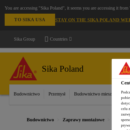
You are accessing "Sika Poland", it seems you are accessing it fro
TO SIKA USA
STAY ON THE SIKA POLAND WE
Sika Group
Countries
Sika Poland
Cent
Podcz
Budownictwo
Przemysł
Budownictwo mieszkaniowe
pobie
dotyc
celu 
zazwy
Budownictwo
Zaprawy montażowe
SikaRep
spers
prywa