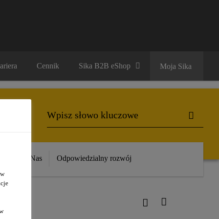
ariera
Cennik
Sika B2B eShop
Moja Sika
ika
O Nas
Odpowiedzialny rozwój
 w
cje
ów