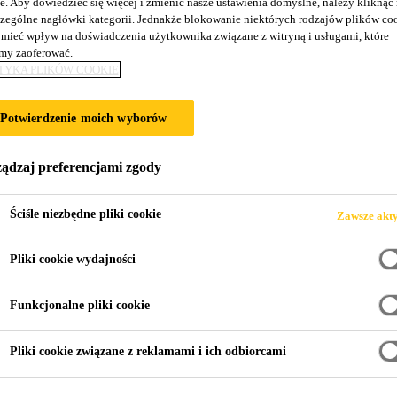
e. Aby dowiedzieć się więcej i zmienić nasze ustawienia domyślne, należy kliknąć
zególne nagłówki kategorii. Jednakże blokowanie niektórych rodzajów plików co
mieć wpływ na doświadczenia użytkownika związane z witryną i usługami, które
y zaoferować.
TYKA PLIKÓW COOKIE
ężników i innych elementów galanterii betonow
Potwierdzenie moich wyborów
aprawa cementowa o uziarnieniu 0/4 mm.
ądzaj preferencjami zgody
Ściśle niezbędne pliki cookie
Zawsze akt
Pliki cookie wydajności
Funkcjonalne pliki cookie
Pliki cookie związane z reklamami i ich odbiorcami
RMACYJNA PRODUKTU
KARTA CHARAKTERYST