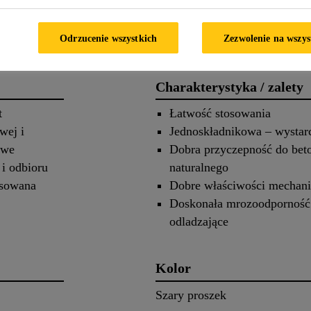
 produkcie
Zastosowanie
Odrzucenie wszystkich
Zezwolenie na wszys
Charakterystyka / zalety
t
Łatwość stosowania
wej i
Jednoskładnikowa – wystar
owe
Dobra przyczepność do beto
i odbioru
naturalnego
osowana
Dobre właściwości mechan
Doskonała mrozoodporność 
odladzające
Kolor
Szary proszek