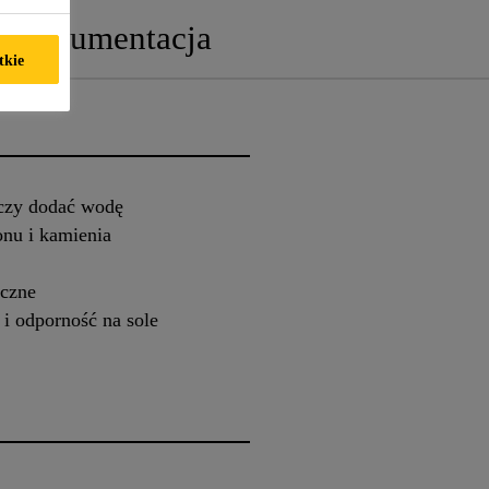
Dokumentacja
tkie
czy dodać wodę
nu i kamienia
iczne
i odporność na sole