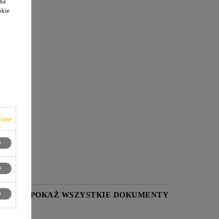
 na
okie
ej
ywne
YKI
POKAŻ WSZYSTKIE DOKUMENTY