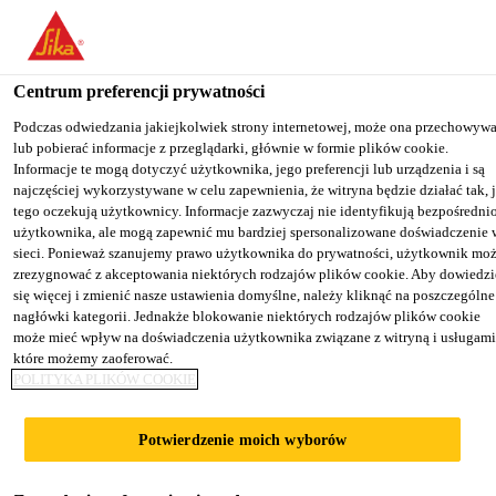
You are accessing "Sika Poland", it seems you are accessing it from
"Stany Zjednoczone". We have a dedicated website for your country
Centrum preferencji prywatności
TO SIKA
STAY ON THE SIKA
SELECT A
Przemysł
...
Sika® Aktivator-205
USA
POLAND WEBSITE
COUNTRY
Podczas odwiedzania jakiejkolwiek strony internetowej, może ona przechowyw
lub pobierać informacje z przeglądarki, głównie w formie plików cookie.
Informacje te mogą dotyczyć użytkownika, jego preferencji lub urządzenia i są
najczęściej wykorzystywane w celu zapewnienia, że witryna będzie działać tak, 
Sika Poland
tego oczekują użytkownicy. Informacje zazwyczaj nie identyfikują bezpośredni
użytkownika, ale mogą zapewnić mu bardziej spersonalizowane doświadczenie 
Sika® Aktivator-
sieci. Ponieważ szanujemy prawo użytkownika do prywatności, użytkownik mo
zrezygnować z akceptowania niektórych rodzajów plików cookie. Aby dowiedzi
się więcej i zmienić nasze ustawienia domyślne, należy kliknąć na poszczególne
205
nagłówki kategorii. Jednakże blokowanie niektórych rodzajów plików cookie
może mieć wpływ na doświadczenia użytkownika związane z witryną i usługami
które możemy zaoferować.
Przezroczysty, rozpuszczalnikowy
POLITYKA PLIKÓW COOKIE
promotor adhezji do podłoży
nieporowatych
Potwierdzenie moich wyborów
Sika® Aktivator-205 jest bezbarwnym, przejrzystym