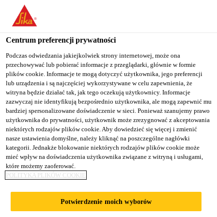
You are accessing "Sika Poland", it seems you are accessing it
from "Stany Zjednoczone". We have a dedicated website for your
country.
Centrum preferencji prywatności
TO
Podczas odwiedzania jakiejkolwiek strony internetowej, może ona
STAY ON THE SIKA
SELECT A
przechowywać lub pobierać informacje z przeglądarki, głównie w formie
SIKA
POLAND WEBSITE
COUNTRY
plików cookie. Informacje te mogą dotyczyć użytkownika, jego preferencji
USA
lub urządzenia i są najczęściej wykorzystywane w celu zapewnienia, że
witryna będzie działać tak, jak tego oczekują użytkownicy. Informacje
zazwyczaj nie identyfikują bezpośrednio użytkownika, ale mogą zapewnić mu
Sika Poland
bardziej spersonalizowane doświadczenie w sieci. Ponieważ szanujemy prawo
użytkownika do prywatności, użytkownik może zrezygnować z akceptowania
niektórych rodzajów plików cookie. Aby dowiedzieć się więcej i zmienić
nasze ustawienia domyślne, należy kliknąć na poszczególne nagłówki
kategorii. Jednakże blokowanie niektórych rodzajów plików cookie może
DOWNLOADS
mieć wpływ na doświadczenia użytkownika związane z witryną i usługami,
które możemy zaoferować.
POLITYKA PLIKÓW COOKIE
Potwierdzenie moich wyborów