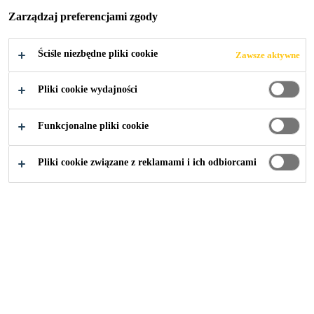
Zarządzaj preferencjami zgody
Ściśle niezbędne pliki cookie
Zawsze aktywne
Przemysł
...
Downloads
Pliki cookie wydajności
Funkcjonalne pliki cookie
Pliki cookie związane z reklamami i ich odbiorcami
Rozwiązania Sika:
Budownictwo
Przemysł
Budownictwo mieszkaniowe
Baza wiedzy