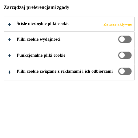
Zarządzaj preferencjami zgody
Ściśle niezbędne pliki cookie
Zawsze aktywne
Przemysł
Events
Pliki cookie wydajności
Funkcjonalne pliki cookie
Come visiting us and don't miss the
Pliki cookie związane z reklamami i ich odbiorcami
opportunity to meet our Sika Industry
experts at the various events taking place
all over the world.