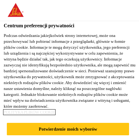
You are accessing "Sika Poland", it seems you are accessing it
from "Stany Zjednoczone". We have a dedicated website for your
country.
Centrum preferencji prywatności
TO
Podczas odwiedzania jakiejkolwiek strony internetowej, może ona
STAY ON THE SIKA
SELECT A
przechowywać lub pobierać informacje z przeglądarki, głównie w formie
SIKA
POLAND WEBSITE
COUNTRY
plików cookie. Informacje te mogą dotyczyć użytkownika, jego preferencji
USA
lub urządzenia i są najczęściej wykorzystywane w celu zapewnienia, że
witryna będzie działać tak, jak tego oczekują użytkownicy. Informacje
zazwyczaj nie identyfikują bezpośrednio użytkownika, ale mogą zapewnić mu
Sika Poland
bardziej spersonalizowane doświadczenie w sieci. Ponieważ szanujemy prawo
użytkownika do prywatności, użytkownik może zrezygnować z akceptowania
niektórych rodzajów plików cookie. Aby dowiedzieć się więcej i zmienić
nasze ustawienia domyślne, należy kliknąć na poszczególne nagłówki
kategorii. Jednakże blokowanie niektórych rodzajów plików cookie może
mieć wpływ na doświadczenia użytkownika związane z witryną i usługami,
które możemy zaoferować.
UPCOMING
POLITYKA PLIKÓW COOKIE
EVENTS
Potwierdzenie moich wyborów