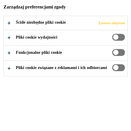
Zarządzaj preferencjami zgody
Ściśle niezbędne pliki cookie
Zawsze aktywne
Przemysł
...
Elementy podłogowe
Pliki cookie wydajności
Funkcjonalne pliki cookie
Pliki cookie związane z reklamami i ich odbiorcami
Rozwiązania Sika:
Budownictwo
Przemysł
Budownictwo mieszkaniowe
Baza wiedzy