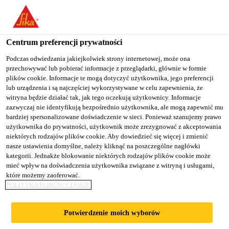
You are accessing "Sika Poland", it seems you are accessing it
from "Stany Zjednoczone". We have a dedicated website for your
country.
Centrum preferencji prywatności
TO
Podczas odwiedzania jakiejkolwiek strony internetowej, może ona
STAY ON THE SIKA
SELECT A
przechowywać lub pobierać informacje z przeglądarki, głównie w formie
SIKA
POLAND WEBSITE
COUNTRY
plików cookie. Informacje te mogą dotyczyć użytkownika, jego preferencji
USA
lub urządzenia i są najczęściej wykorzystywane w celu zapewnienia, że
witryna będzie działać tak, jak tego oczekują użytkownicy. Informacje
zazwyczaj nie identyfikują bezpośrednio użytkownika, ale mogą zapewnić mu
Sika Poland
bardziej spersonalizowane doświadczenie w sieci. Ponieważ szanujemy prawo
użytkownika do prywatności, użytkownik może zrezygnować z akceptowania
niektórych rodzajów plików cookie. Aby dowiedzieć się więcej i zmienić
nasze ustawienia domyślne, należy kliknąć na poszczególne nagłówki
kategorii. Jednakże blokowanie niektórych rodzajów plików cookie może
DOWNLOAD
mieć wpływ na doświadczenia użytkownika związane z witryną i usługami,
które możemy zaoferować.
POLITYKA PLIKÓW COOKIE
DOCUMENTS
Potwierdzenie moich wyborów