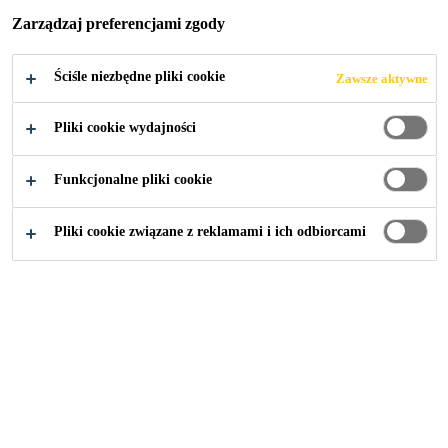
Zarządzaj preferencjami zgody
VILLAGE
Ściśle niezbędne pliki cookie
Zawsze aktywne
Pliki cookie wydajności
Przemysł
...
Chang Cung Health and Culture Village
Funkcjonalne pliki cookie
Pliki cookie związane z reklamami i ich odbiorcami
2007
BUILDING E OF AREA C, TAOYUAN
COUNTY, TAIWAN