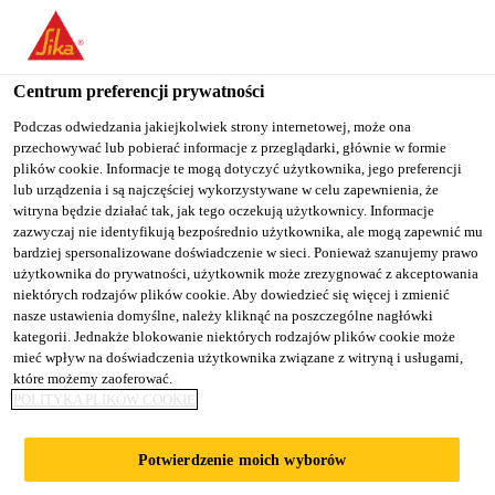
You are accessing "Sika Poland", it seems you are accessing it
from "Stany Zjednoczone". We have a dedicated website for your
country.
Centrum preferencji prywatności
TO
Podczas odwiedzania jakiejkolwiek strony internetowej, może ona
STAY ON THE SIKA
SELECT A
przechowywać lub pobierać informacje z przeglądarki, głównie w formie
SIKA
POLAND WEBSITE
COUNTRY
plików cookie. Informacje te mogą dotyczyć użytkownika, jego preferencji
USA
lub urządzenia i są najczęściej wykorzystywane w celu zapewnienia, że
witryna będzie działać tak, jak tego oczekują użytkownicy. Informacje
zazwyczaj nie identyfikują bezpośrednio użytkownika, ale mogą zapewnić mu
Sika Poland
bardziej spersonalizowane doświadczenie w sieci. Ponieważ szanujemy prawo
użytkownika do prywatności, użytkownik może zrezygnować z akceptowania
niektórych rodzajów plików cookie. Aby dowiedzieć się więcej i zmienić
nasze ustawienia domyślne, należy kliknąć na poszczególne nagłówki
kategorii. Jednakże blokowanie niektórych rodzajów plików cookie może
CHANG CUNG
mieć wpływ na doświadczenia użytkownika związane z witryną i usługami,
które możemy zaoferować.
POLITYKA PLIKÓW COOKIE
HEALTH AND
Potwierdzenie moich wyborów
CULTURE