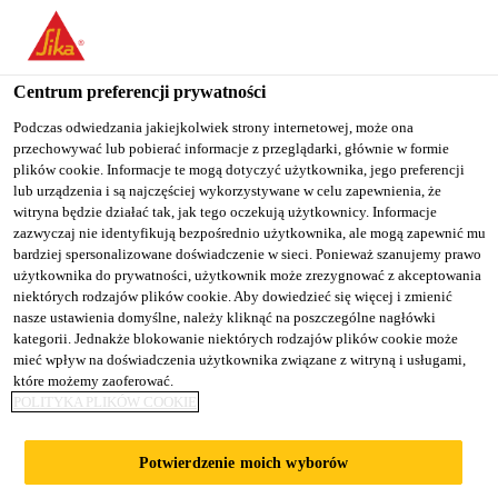
You are accessing "Sika Poland", it seems you are accessing it
from "Stany Zjednoczone". We have a dedicated website for your
country.
Centrum preferencji prywatności
TO
Podczas odwiedzania jakiejkolwiek strony internetowej, może ona
STAY ON THE SIKA
SELECT A
przechowywać lub pobierać informacje z przeglądarki, głównie w formie
SIKA
POLAND WEBSITE
COUNTRY
plików cookie. Informacje te mogą dotyczyć użytkownika, jego preferencji
USA
lub urządzenia i są najczęściej wykorzystywane w celu zapewnienia, że
witryna będzie działać tak, jak tego oczekują użytkownicy. Informacje
zazwyczaj nie identyfikują bezpośrednio użytkownika, ale mogą zapewnić mu
Sika Poland
bardziej spersonalizowane doświadczenie w sieci. Ponieważ szanujemy prawo
użytkownika do prywatności, użytkownik może zrezygnować z akceptowania
niektórych rodzajów plików cookie. Aby dowiedzieć się więcej i zmienić
nasze ustawienia domyślne, należy kliknąć na poszczególne nagłówki
kategorii. Jednakże blokowanie niektórych rodzajów plików cookie może
ARCHITECTURAL
mieć wpływ na doświadczenia użytkownika związane z witryną i usługami,
które możemy zaoferować.
POLITYKA PLIKÓW COOKIE
MANUAL
Potwierdzenie moich wyborów