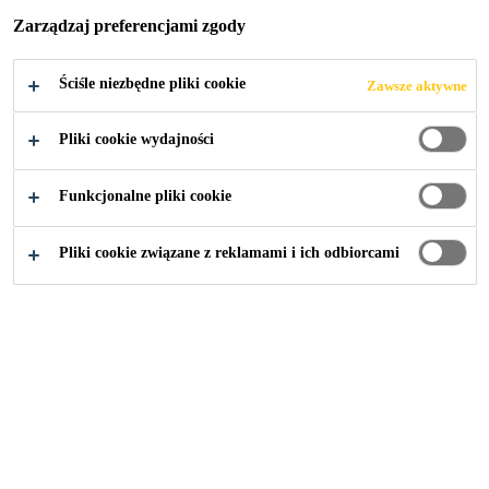
Zarządzaj preferencjami zgody
Ściśle niezbędne pliki cookie
Zawsze aktywne
Przemysł
...
Architectural Manual
Pliki cookie wydajności
Funkcjonalne pliki cookie
Manual for sealing and bonding and waterproofing in
facades, fenestration and insulating glass.
Pliki cookie związane z reklamami i ich odbiorcami
Contains most important Sika FFI brochures, guidelines
and datasheets in English (latest version 09/2016)
Rozwiązania Sika: