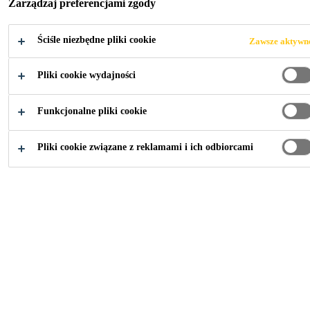
Zarządzaj preferencjami zgody
konsystencji pasty do spoin strukturalnych w
fasadach wentylowanych oraz okładzinach ścian
Więcej treści +
Ściśle niezbędne pliki cookie
Zawsze aktywn
wewnętrznych pomiędzy pionową konstrukcją nośną
a panelami poddawanymi obciążeniom
Pliki cookie wydajności
dynamicznym i statycznym oraz podwyższonej
Elastyczny system mocowania, pochłaniający
temperaturze fasady. Utwardza się pod wpływem
wibracje i przemieszczenia
Funkcjonalne pliki cookie
wilgoci atmosferycznej tworząc trwały elastomer.
Umożliwia kreatywne projektowanie elewacji
SikaTack® Panel-50 jest elementem systemu
Pliki cookie związane z reklamami i ich odbiorcami
Wytrzymuje wysokie obciążenia dynamiczne i
SikaTack® Panel do ekonomicznego, niewidocznego
statyczne oraz podwyższone temperatury w
mocowania fasad wentylowanych.
fasadach