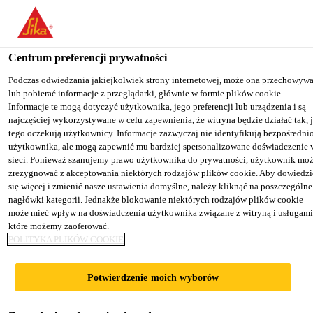
You are accessing "Sika Poland", it seems you are accessing it from
"Stany Zjednoczone". We have a dedicated website for your country
Centrum preferencji prywatności
TO SIKA
STAY ON THE SIKA
SELECT A
Przemysł
...
SikaTack® Panel-50
USA
POLAND WEBSITE
COUNTRY
Podczas odwiedzania jakiejkolwiek strony internetowej, może ona przechowyw
lub pobierać informacje z przeglądarki, głównie w formie plików cookie.
Informacje te mogą dotyczyć użytkownika, jego preferencji lub urządzenia i są
najczęściej wykorzystywane w celu zapewnienia, że witryna będzie działać tak, 
Sika Poland
tego oczekują użytkownicy. Informacje zazwyczaj nie identyfikują bezpośredni
użytkownika, ale mogą zapewnić mu bardziej spersonalizowane doświadczenie 
SikaTack® Panel-
sieci. Ponieważ szanujemy prawo użytkownika do prywatności, użytkownik mo
zrezygnować z akceptowania niektórych rodzajów plików cookie. Aby dowiedzi
się więcej i zmienić nasze ustawienia domyślne, należy kliknąć na poszczególne
50
nagłówki kategorii. Jednakże blokowanie niektórych rodzajów plików cookie
może mieć wpływ na doświadczenia użytkownika związane z witryną i usługami
które możemy zaoferować.
Jednoskładnikowy klej silikonowy do
POLITYKA PLIKÓW COOKIE
klejenia paneli w fasadach wentylowanych
Potwierdzenie moich wyborów
SikaTack® Panel-50 jest stabilnym,
jednoskładnikowym klejem silikonowym o