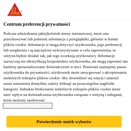
You are accessing "Sika Poland", it seems you are accessing it
from "Stany Zjednoczone". We have a dedicated website for your
country.
Centrum preferencji prywatności
TO
Podczas odwiedzania jakiejkolwiek strony internetowej, może ona
STAY ON THE SIKA
SELECT A
przechowywać lub pobierać informacje z przeglądarki, głównie w formie
SIKA
POLAND WEBSITE
COUNTRY
plików cookie. Informacje te mogą dotyczyć użytkownika, jego preferencji
USA
lub urządzenia i są najczęściej wykorzystywane w celu zapewnienia, że
witryna będzie działać tak, jak tego oczekują użytkownicy. Informacje
zazwyczaj nie identyfikują bezpośrednio użytkownika, ale mogą zapewnić mu
Sika Poland
bardziej spersonalizowane doświadczenie w sieci. Ponieważ szanujemy prawo
użytkownika do prywatności, użytkownik może zrezygnować z akceptowania
niektórych rodzajów plików cookie. Aby dowiedzieć się więcej i zmienić
nasze ustawienia domyślne, należy kliknąć na poszczególne nagłówki
kategorii. Jednakże blokowanie niektórych rodzajów plików cookie może
ALLIANZ TOWER
mieć wpływ na doświadczenia użytkownika związane z witryną i usługami,
które możemy zaoferować.
POLITYKA PLIKÓW COOKIE
Potwierdzenie moich wyborów