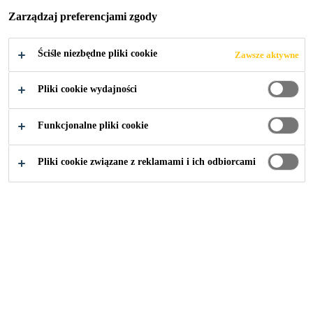
Zarządzaj preferencjami zgody
Ściśle niezbędne pliki cookie
Zawsze aktywne
Przemysł
...
Allianz Tower
Pliki cookie wydajności
Funkcjonalne pliki cookie
2010
JL. H. R. RASUNA SAID, JAKARTA,
INDONESIA
Pliki cookie związane z reklamami i ich odbiorcami