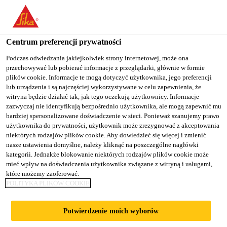
You are accessing "Sika Poland", it seems you are accessing it
from "Stany Zjednoczone". We have a dedicated website for your
country.
Centrum preferencji prywatności
TO
Podczas odwiedzania jakiejkolwiek strony internetowej, może ona
STAY ON THE SIKA
SELECT A
przechowywać lub pobierać informacje z przeglądarki, głównie w formie
SIKA
POLAND WEBSITE
COUNTRY
plików cookie. Informacje te mogą dotyczyć użytkownika, jego preferencji
USA
lub urządzenia i są najczęściej wykorzystywane w celu zapewnienia, że
witryna będzie działać tak, jak tego oczekują użytkownicy. Informacje
zazwyczaj nie identyfikują bezpośrednio użytkownika, ale mogą zapewnić mu
Sika Poland
bardziej spersonalizowane doświadczenie w sieci. Ponieważ szanujemy prawo
użytkownika do prywatności, użytkownik może zrezygnować z akceptowania
niektórych rodzajów plików cookie. Aby dowiedzieć się więcej i zmienić
nasze ustawienia domyślne, należy kliknąć na poszczególne nagłówki
kategorii. Jednakże blokowanie niektórych rodzajów plików cookie może
BROADGATE
mieć wpływ na doświadczenia użytkownika związane z witryną i usługami,
które możemy zaoferować.
POLITYKA PLIKÓW COOKIE
TOWER
Potwierdzenie moich wyborów