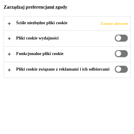
Zarządzaj preferencjami zgody
Ściśle niezbędne pliki cookie
Zawsze aktywne
Przemysł
...
Broadgate Tower
Pliki cookie wydajności
Funkcjonalne pliki cookie
2018
LONDON, UNITED KINGDOM
Pliki cookie związane z reklamami i ich odbiorcami