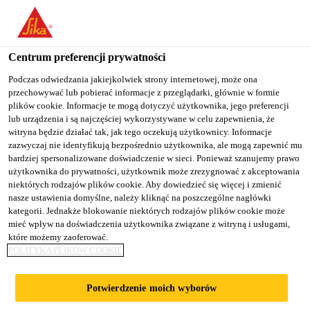
You are accessing "Sika Poland", it seems you are accessing it
from "Stany Zjednoczone". We have a dedicated website for your
country.
Centrum preferencji prywatności
TO
Podczas odwiedzania jakiejkolwiek strony internetowej, może ona
STAY ON THE SIKA
SELECT A
przechowywać lub pobierać informacje z przeglądarki, głównie w formie
SIKA
POLAND WEBSITE
COUNTRY
plików cookie. Informacje te mogą dotyczyć użytkownika, jego preferencji
USA
lub urządzenia i są najczęściej wykorzystywane w celu zapewnienia, że
witryna będzie działać tak, jak tego oczekują użytkownicy. Informacje
zazwyczaj nie identyfikują bezpośrednio użytkownika, ale mogą zapewnić mu
Sika Poland
bardziej spersonalizowane doświadczenie w sieci. Ponieważ szanujemy prawo
użytkownika do prywatności, użytkownik może zrezygnować z akceptowania
niektórych rodzajów plików cookie. Aby dowiedzieć się więcej i zmienić
nasze ustawienia domyślne, należy kliknąć na poszczególne nagłówki
kategorii. Jednakże blokowanie niektórych rodzajów plików cookie może
ETIHAD TOWERS
mieć wpływ na doświadczenia użytkownika związane z witryną i usługami,
które możemy zaoferować.
POLITYKA PLIKÓW COOKIE
Potwierdzenie moich wyborów