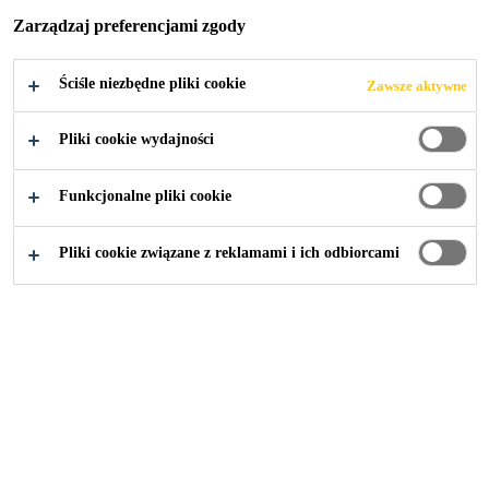
Zarządzaj preferencjami zgody
Ściśle niezbędne pliki cookie
Zawsze aktywne
Przemysł
...
Etihad Towers
Pliki cookie wydajności
Funkcjonalne pliki cookie
2012
ABU DHABI, UAE
Pliki cookie związane z reklamami i ich odbiorcami