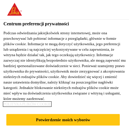
You are accessing "Sika Poland", it seems you are accessing it
from "Stany Zjednoczone". We have a dedicated website for your
country.
Centrum preferencji prywatności
TO
Podczas odwiedzania jakiejkolwiek strony internetowej, może ona
STAY ON THE SIKA
SELECT A
przechowywać lub pobierać informacje z przeglądarki, głównie w formie
SIKA
POLAND WEBSITE
COUNTRY
plików cookie. Informacje te mogą dotyczyć użytkownika, jego preferencji
USA
lub urządzenia i są najczęściej wykorzystywane w celu zapewnienia, że
witryna będzie działać tak, jak tego oczekują użytkownicy. Informacje
zazwyczaj nie identyfikują bezpośrednio użytkownika, ale mogą zapewnić mu
Sika Poland
bardziej spersonalizowane doświadczenie w sieci. Ponieważ szanujemy prawo
użytkownika do prywatności, użytkownik może zrezygnować z akceptowania
niektórych rodzajów plików cookie. Aby dowiedzieć się więcej i zmienić
nasze ustawienia domyślne, należy kliknąć na poszczególne nagłówki
kategorii. Jednakże blokowanie niektórych rodzajów plików cookie może
20 FENCHURCH
mieć wpływ na doświadczenia użytkownika związane z witryną i usługami,
które możemy zaoferować.
POLITYKA PLIKÓW COOKIE
STREET
Potwierdzenie moich wyborów