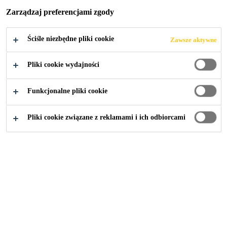
Zarządzaj preferencjami zgody
Ściśle niezbędne pliki cookie
Zawsze aktywne
Przemysł
...
20 Fenchurch Street
Pliki cookie wydajności
Funkcjonalne pliki cookie
2015
LONDON, UNITED KINGDOM
Pliki cookie związane z reklamami i ich odbiorcami