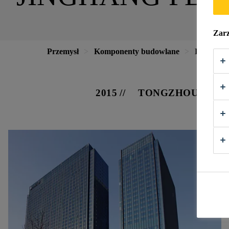
Zarz
Przemysł
Komponenty budowlane
Elewacje
2015
TONGZHOU DISTRI