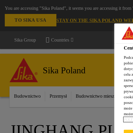
You are accessing "Sika Poland", it seems you are accessing it fro
TO SIKA USA
STAY ON THE SIKA POLAND WE
Sika Group
Countries
Cent
Podcz
pobie
Sika Poland
dotyc
celu 
zazwy
spers
prywa
Budownictwo
Przemysł
Budownictwo mieszkaniowe
cooki
poszc
może 
możem
POLI
JINGHANG PLA