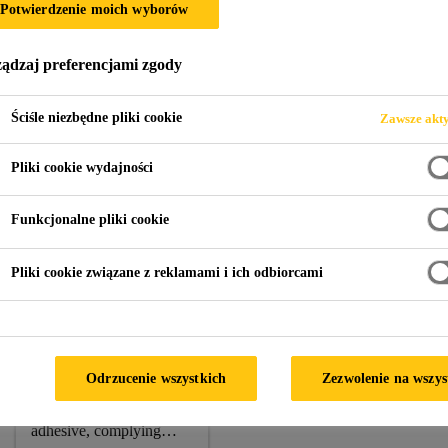
Potwierdzenie moich wyborów
ądzaj preferencjami zgody
Jinghang Plaza
Ściśle niezbędne pliki cookie
Zawsze akt
Pliki cookie wydajności
C, BEIJING, CHINA
Funkcjonalne pliki cookie
Sika Product:
Sikasil® SG-500 CN, Sikasil® WS-305
Pliki cookie związane z reklamami i ich odbiorcami
Sikasil® SG-
500 CN
Odrzucenie wszystkich
Zezwolenie na wszys
2-component silicone
structural glazing
adhesive, complying