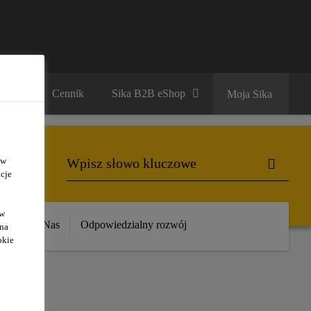
ariera
Cennik
Sika B2B eShop
Moja Sika
 w
cje
ów
ika
O Nas
Odpowiedzialny rozwój
 na
okie