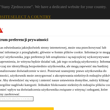
m "Stany Zjednoczone". We have a dedicated website for your country.
BSITE
SELECT A COUNTRY
Znajdź dystrybutora
Kontakt
K
rum preferencji prywatności
as odwiedzania jakiejkolwiek strony internetowej, może ona przechowywać lub
rać informacje z przeglądarki, głównie w formie plików cookie. Informacje te mogą
zyć użytkownika, jego preferencji lub urządzenia i są najczęściej wykorzystywane
zapewnienia, że witryna będzie działać tak, jak tego oczekują użytkownicy. Informa
czaj nie identyfikują bezpośrednio użytkownika, ale mogą zapewnić mu bardziej
onalizowane doświadczenie w sieci. Ponieważ szanujemy prawo użytkownika do
tności, użytkownik może zrezygnować z akceptowania niektórych rodzajów plik
Nasze realizacje
Baza wiedzy / Dokumentacja
Szkolenia S
e. Aby dowiedzieć się więcej i zmienić nasze ustawienia domyślne, należy kliknąć
zególne nagłówki kategorii. Jednakże blokowanie niektórych rodzajów plików co
mieć wpływ na doświadczenia użytkownika związane z witryną i usługami, które
y zaoferować.
TYKA PLIKÓW COOKIE
ZA