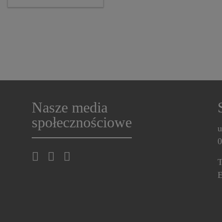
astm and GB standards
Nasze media
społecznościowe
u
0
T
E