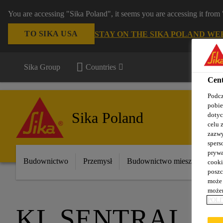
You are accessing "Sika Poland", it seems you are accessing it fro
TO SIKA USA
STAY ON THE SIKA POLAND WE
Sika Group
Countries
Cent
Podcz
pobie
Sika Poland
dotyc
celu 
zazwy
spers
prywa
Budownictwo
Przemysł
Budownictwo mieszkaniowe
cooki
poszc
może 
możem
POLI
KL SENTRAL L