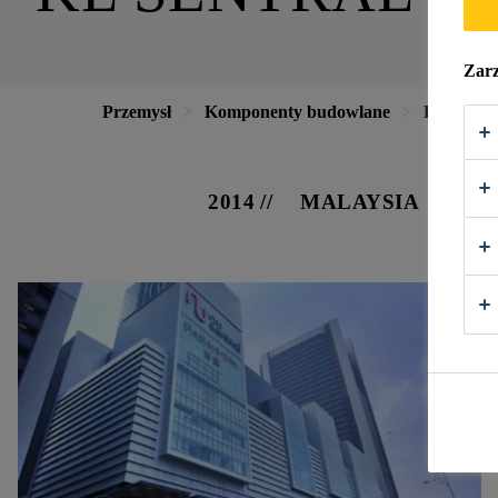
Zarz
Przemysł
Komponenty budowlane
Elewacje
2014
MALAYSIA