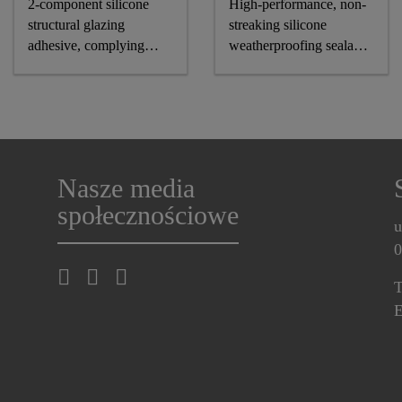
2-component silicone
High-performance, non-
structural glazing
streaking silicone
adhesive, complying
weatherproofing sealant,
astm and GB standards
CE-marked
Nasze media
społecznościowe
u
0
T
E