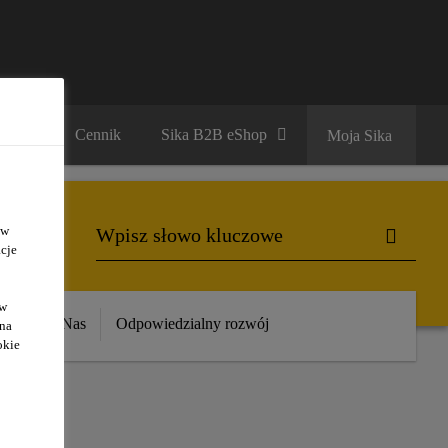
ariera
Cennik
Sika B2B eShop
Moja Sika
 w
cje
ów
ika
O Nas
Odpowiedzialny rozwój
 na
okie