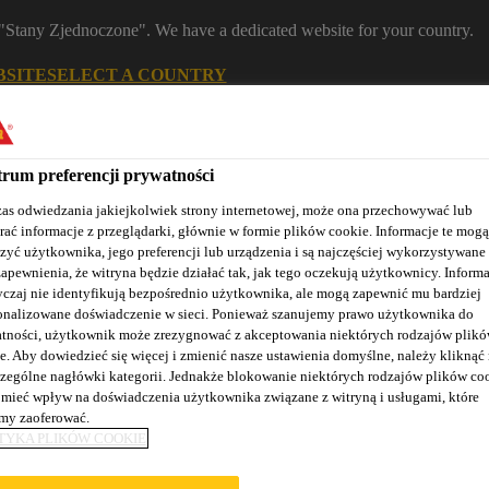
m "Stany Zjednoczone". We have a dedicated website for your country.
BSITE
SELECT A COUNTRY
Znajdź dystrybutora
Kontakt
K
rum preferencji prywatności
as odwiedzania jakiejkolwiek strony internetowej, może ona przechowywać lub
rać informacje z przeglądarki, głównie w formie plików cookie. Informacje te mogą
zyć użytkownika, jego preferencji lub urządzenia i są najczęściej wykorzystywane
zapewnienia, że witryna będzie działać tak, jak tego oczekują użytkownicy. Informa
czaj nie identyfikują bezpośrednio użytkownika, ale mogą zapewnić mu bardziej
onalizowane doświadczenie w sieci. Ponieważ szanujemy prawo użytkownika do
tności, użytkownik może zrezygnować z akceptowania niektórych rodzajów plik
Nasze realizacje
Baza wiedzy / Dokumentacja
Szkolenia S
e. Aby dowiedzieć się więcej i zmienić nasze ustawienia domyślne, należy kliknąć
zególne nagłówki kategorii. Jednakże blokowanie niektórych rodzajów plików co
mieć wpływ na doświadczenia użytkownika związane z witryną i usługami, które
y zaoferować.
TYKA PLIKÓW COOKIE
OT-G