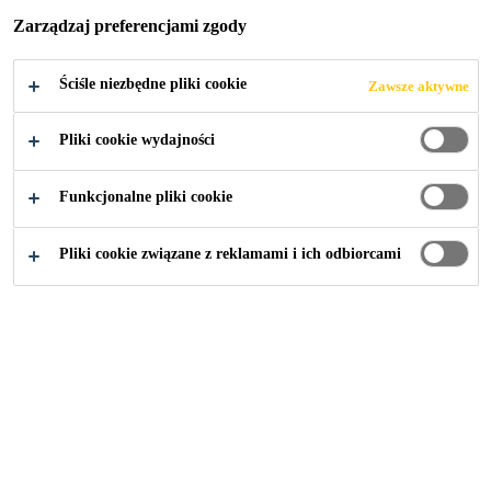
Zarządzaj preferencjami zgody
Ściśle niezbędne pliki cookie
Zawsze aktywne
Przemysł
...
Landmark Pluit
Pliki cookie wydajności
Funkcjonalne pliki cookie
2015
JAKARTA, INDONESIA
Pliki cookie związane z reklamami i ich odbiorcami