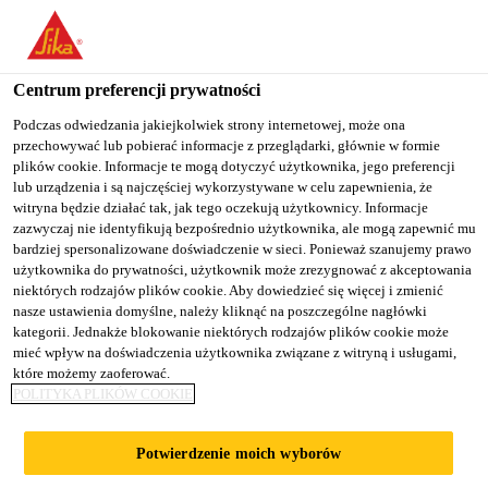
You are accessing "Sika Poland", it seems you are accessing it
from "Stany Zjednoczone". We have a dedicated website for your
country.
Centrum preferencji prywatności
TO
Podczas odwiedzania jakiejkolwiek strony internetowej, może ona
STAY ON THE SIKA
SELECT A
przechowywać lub pobierać informacje z przeglądarki, głównie w formie
SIKA
POLAND WEBSITE
COUNTRY
plików cookie. Informacje te mogą dotyczyć użytkownika, jego preferencji
USA
lub urządzenia i są najczęściej wykorzystywane w celu zapewnienia, że
witryna będzie działać tak, jak tego oczekują użytkownicy. Informacje
zazwyczaj nie identyfikują bezpośrednio użytkownika, ale mogą zapewnić mu
Sika Poland
bardziej spersonalizowane doświadczenie w sieci. Ponieważ szanujemy prawo
użytkownika do prywatności, użytkownik może zrezygnować z akceptowania
niektórych rodzajów plików cookie. Aby dowiedzieć się więcej i zmienić
nasze ustawienia domyślne, należy kliknąć na poszczególne nagłówki
kategorii. Jednakże blokowanie niektórych rodzajów plików cookie może
LANDMARK PLUIT
mieć wpływ na doświadczenia użytkownika związane z witryną i usługami,
które możemy zaoferować.
POLITYKA PLIKÓW COOKIE
Potwierdzenie moich wyborów