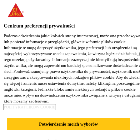
You are accessing "Sika Poland", it seems you are accessing it from
"Stany Zjednoczone". We have a dedicated website for your country
Centrum preferencji prywatności
TO SIKA
STAY ON THE SIKA
SELECT A
Przemysł
...
Sikasil® WS-305 EU
USA
POLAND WEBSITE
COUNTRY
Podczas odwiedzania jakiejkolwiek strony internetowej, może ona przechowyw
lub pobierać informacje z przeglądarki, głównie w formie plików cookie.
Informacje te mogą dotyczyć użytkownika, jego preferencji lub urządzenia i są
najczęściej wykorzystywane w celu zapewnienia, że witryna będzie działać tak, 
Sika Poland
tego oczekują użytkownicy. Informacje zazwyczaj nie identyfikują bezpośredni
użytkownika, ale mogą zapewnić mu bardziej spersonalizowane doświadczenie 
Sikasil® WS-305
sieci. Ponieważ szanujemy prawo użytkownika do prywatności, użytkownik mo
zrezygnować z akceptowania niektórych rodzajów plików cookie. Aby dowiedzi
się więcej i zmienić nasze ustawienia domyślne, należy kliknąć na poszczególne
EU
nagłówki kategorii. Jednakże blokowanie niektórych rodzajów plików cookie
może mieć wpływ na doświadczenia użytkownika związane z witryną i usługami
które możemy zaoferować.
Wysokojakościowy silikon do uszczelnień
POLITYKA PLIKÓW COOKIE
pogodowych, z oznakowaniem CE
Potwierdzenie moich wyborów
Sikasil® WS-305 EU jest trwałym, neutralnym
uszczelniaczem silikonowym o dużej zdolności do