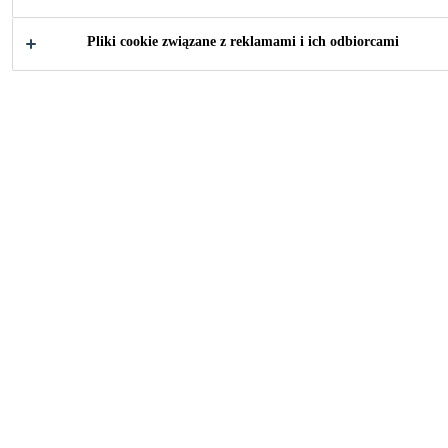
Pliki cookie związane z reklamami i ich odbiorcami
2005
BAAR, SWITZERLAND
Double-skin facade with large wood /