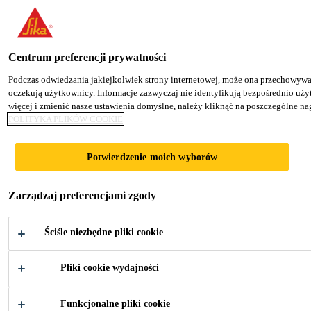
You are accessing "Sika Poland", it seems you are accessing it fro
TO SIKA USA
STAY ON THE SIKA POLAND WE
Centrum preferencji prywatności
Podczas odwiedzania jakiejkolwiek strony internetowej, może ona przechowywać l
oczekują użytkownicy. Informacje zazwyczaj nie identyfikują bezpośrednio uż
Sika Poland
więcej i zmienić nasze ustawienia domyślne, należy kliknąć na poszczególne 
POLITYKA PLIKÓW COOKIE
BAAR HOSPITAL
Potwierdzenie moich wyborów
Zarządzaj preferencjami zgody
Ściśle niezbędne pliki cookie
Pliki cookie wydajności
Przemysł
...
Baar Hospital
Funkcjonalne pliki cookie