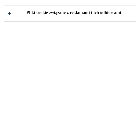
Pliki cookie związane z reklamami i ich odbiorcami
2011
BASEL, SWITZERLAND
Faithful renovation of historic building in