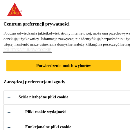
You are accessing "Sika Poland", it seems you are accessing it fro
TO SIKA USA
STAY ON THE SIKA POLAND WE
Centrum preferencji prywatności
Podczas odwiedzania jakiejkolwiek strony internetowej, może ona przechowywać l
oczekują użytkownicy. Informacje zazwyczaj nie identyfikują bezpośrednio uż
Sika Poland
więcej i zmienić nasze ustawienia domyślne, należy kliknąć na poszczególne 
POLITYKA PLIKÓW COOKIE
HOTEL VICTORIA
Potwierdzenie moich wyborów
Zarządzaj preferencjami zgody
Ściśle niezbędne pliki cookie
Pliki cookie wydajności
Przemysł
...
Hotel Victoria
Funkcjonalne pliki cookie