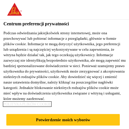
You are accessing "Sika Poland", it seems you are accessing it
from "Stany Zjednoczone". We have a dedicated website for your
country.
Centrum preferencji prywatności
TO
Podczas odwiedzania jakiejkolwiek strony internetowej, może ona
STAY ON THE SIKA
SELECT A
przechowywać lub pobierać informacje z przeglądarki, głównie w formie
SIKA
POLAND WEBSITE
COUNTRY
plików cookie. Informacje te mogą dotyczyć użytkownika, jego preferencji
USA
lub urządzenia i są najczęściej wykorzystywane w celu zapewnienia, że
witryna będzie działać tak, jak tego oczekują użytkownicy. Informacje
zazwyczaj nie identyfikują bezpośrednio użytkownika, ale mogą zapewnić mu
Sika Poland
bardziej spersonalizowane doświadczenie w sieci. Ponieważ szanujemy prawo
użytkownika do prywatności, użytkownik może zrezygnować z akceptowania
niektórych rodzajów plików cookie. Aby dowiedzieć się więcej i zmienić
nasze ustawienia domyślne, należy kliknąć na poszczególne nagłówki
kategorii. Jednakże blokowanie niektórych rodzajów plików cookie może
USZCZELNIACZE
mieć wpływ na doświadczenia użytkownika związane z witryną i usługami,
które możemy zaoferować.
POLITYKA PLIKÓW COOKIE
Potwierdzenie moich wyborów