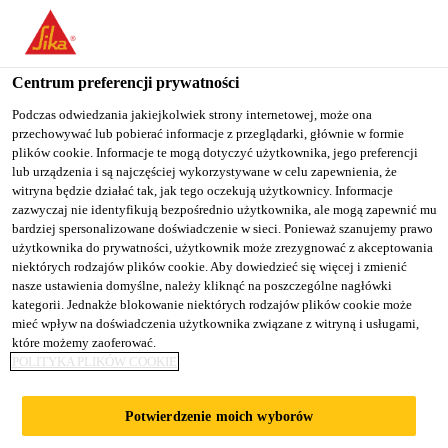
You are accessing "Sika Poland", it seems you are accessing it
from "Stany Zjednoczone". We have a dedicated website for your
country.
Centrum preferencji prywatności
TO
Podczas odwiedzania jakiejkolwiek strony internetowej, może ona
STAY ON THE SIKA
SELECT A
przechowywać lub pobierać informacje z przeglądarki, głównie w formie
SIKA
POLAND WEBSITE
COUNTRY
plików cookie. Informacje te mogą dotyczyć użytkownika, jego preferencji
USA
lub urządzenia i są najczęściej wykorzystywane w celu zapewnienia, że
witryna będzie działać tak, jak tego oczekują użytkownicy. Informacje
zazwyczaj nie identyfikują bezpośrednio użytkownika, ale mogą zapewnić mu
Sika Poland
bardziej spersonalizowane doświadczenie w sieci. Ponieważ szanujemy prawo
użytkownika do prywatności, użytkownik może zrezygnować z akceptowania
niektórych rodzajów plików cookie. Aby dowiedzieć się więcej i zmienić
nasze ustawienia domyślne, należy kliknąć na poszczególne nagłówki
kategorii. Jednakże blokowanie niektórych rodzajów plików cookie może
KOROZJA I
mieć wpływ na doświadczenia użytkownika związane z witryną i usługami,
które możemy zaoferować.
POLITYKA PLIKÓW COOKIE
OBRÓBKA
Potwierdzenie moich wyborów
SUROWEGO