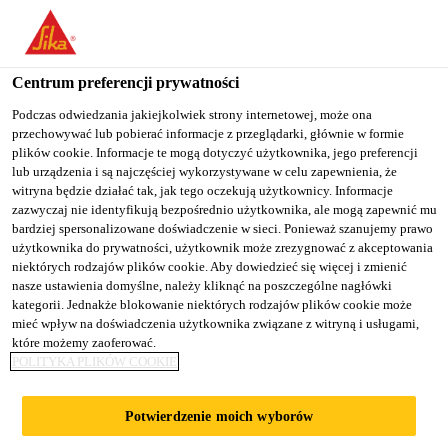
You are accessing "Sika Poland", it seems you are accessing it
from "Stany Zjednoczone". We have a dedicated website for your
country.
Centrum preferencji prywatności
TO
Podczas odwiedzania jakiejkolwiek strony internetowej, może ona
STAY ON THE SIKA
SELECT A
przechowywać lub pobierać informacje z przeglądarki, głównie w formie
SIKA
POLAND WEBSITE
COUNTRY
plików cookie. Informacje te mogą dotyczyć użytkownika, jego preferencji
USA
lub urządzenia i są najczęściej wykorzystywane w celu zapewnienia, że
witryna będzie działać tak, jak tego oczekują użytkownicy. Informacje
zazwyczaj nie identyfikują bezpośrednio użytkownika, ale mogą zapewnić mu
Sika Poland
bardziej spersonalizowane doświadczenie w sieci. Ponieważ szanujemy prawo
użytkownika do prywatności, użytkownik może zrezygnować z akceptowania
niektórych rodzajów plików cookie. Aby dowiedzieć się więcej i zmienić
nasze ustawienia domyślne, należy kliknąć na poszczególne nagłówki
kategorii. Jednakże blokowanie niektórych rodzajów plików cookie może
SIKAFLEX®-
mieć wpływ na doświadczenia użytkownika związane z witryną i usługami,
które możemy zaoferować.
POLITYKA PLIKÓW COOKIE
AUTOTAPE
Potwierdzenie moich wyborów