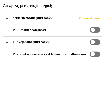
Zarządzaj preferencjami zgody
Ściśle niezbędne pliki cookie
Zawsze aktywne
Przemysł
...
Sikaflex®-AutoTape
Pliki cookie wydajności
Funkcjonalne pliki cookie
Pliki cookie związane z reklamami i ich odbiorcami
Rozwiązania Sika:
Budownictwo
Przemysł
Budownictwo mieszkaniowe
Baza wiedzy