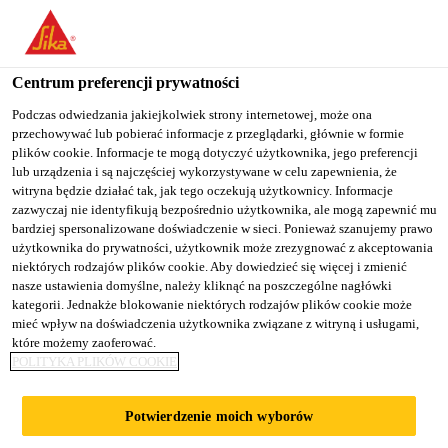
You are accessing "Sika Poland", it seems you are accessing it
from "Stany Zjednoczone". We have a dedicated website for your
country.
Centrum preferencji prywatności
TO
Podczas odwiedzania jakiejkolwiek strony internetowej, może ona
STAY ON THE SIKA
SELECT A
przechowywać lub pobierać informacje z przeglądarki, głównie w formie
SIKA
POLAND WEBSITE
COUNTRY
plików cookie. Informacje te mogą dotyczyć użytkownika, jego preferencji
USA
lub urządzenia i są najczęściej wykorzystywane w celu zapewnienia, że
witryna będzie działać tak, jak tego oczekują użytkownicy. Informacje
zazwyczaj nie identyfikują bezpośrednio użytkownika, ale mogą zapewnić mu
Sika Poland
bardziej spersonalizowane doświadczenie w sieci. Ponieważ szanujemy prawo
użytkownika do prywatności, użytkownik może zrezygnować z akceptowania
niektórych rodzajów plików cookie. Aby dowiedzieć się więcej i zmienić
nasze ustawienia domyślne, należy kliknąć na poszczególne nagłówki
kategorii. Jednakże blokowanie niektórych rodzajów plików cookie może
USZCZELNIACZE
mieć wpływ na doświadczenia użytkownika związane z witryną i usługami,
które możemy zaoferować.
POLITYKA PLIKÓW COOKIE
DO
Potwierdzenie moich wyborów
ROZPROWADZANI