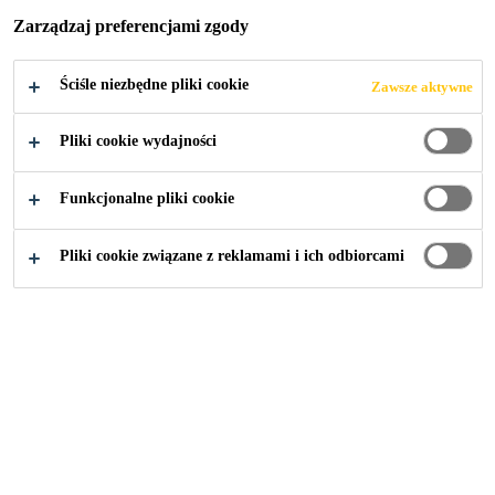
Zarządzaj preferencjami zgody
A PĘDZLEM
Ściśle niezbędne pliki cookie
Zawsze aktywne
Pliki cookie wydajności
Przemysł
...
Uszczelniacze do rozprowadzania pędzlem
Funkcjonalne pliki cookie
Pliki cookie związane z reklamami i ich odbiorcami